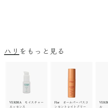
【定期便】VERIMA
ミネラルローション
￥7,480
￥
7
,
4
ハリ
をもっと見る
8
0
VERIMA モイスチャー
Flor オールパーパスコ
VER
エッセンス
ンセントレイトクリー
ル