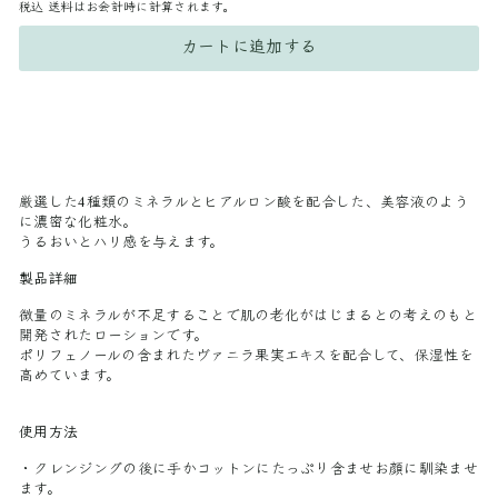
税込
送料はお会計時に計算されます。
カートに追加する
厳選した4種類のミネラルとヒアルロン酸を配合した、美容液のよう
に濃密な化粧水。
うるおいとハリ感を与えます。
製品詳細
微量のミネラルが不足することで肌の老化がはじまるとの考えのもと
開発されたローションです。
ポリフェノールの含まれたヴァニラ果実エキスを配合して、保湿性を
高めています。
使用方法
・クレンジングの後に手かコットンにたっぷり含ませお顔に馴染ませ
ます。