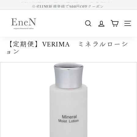
コ
公式LINE新規登録で500円OFFクーポン
ン
Pause
テ
E
slideshow
ン
n
ツ
SEARCH
SIT
e
を
ス
N
キ
【定期便】VERIMA ミネラルローシ
o
ッ
ョン
プ
n
す
l
る
i
n
e
s
h
o
p