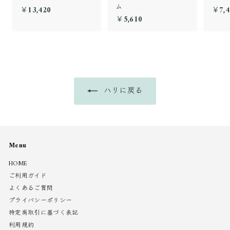
ム
￥13,420
￥
￥7,4
￥5,610
￥
1
5
3
,
,
6
4
1
2
0
0
ハリに戻る
Menu
HOME
ご利用ガイド
よくあるご質問
プライバシーポリシー
特定商取引に基づく表記
利用規約