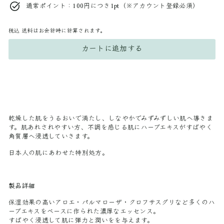
通常ポイント：100円につき1pt（※アカウント登録必須）
税込
送料はお会計時に計算されます。
カートに追加する
乾燥した肌をうるおいで満たし、しなやかでみずみずしい肌へ導きま
す。
肌あれされやすい方、不調を感じる肌にハーブエキスがすばやく
角質層へ浸透していきます。
日本人の肌にあわせた特別処方。
製品詳細
保湿効果の高いアロエ・パルマローザ・クロフサスグリなど多くのハ
ーブエキスをベースに作られた濃厚なエッセンス。
すばやく浸透して肌に弾力と潤いをを与えます。