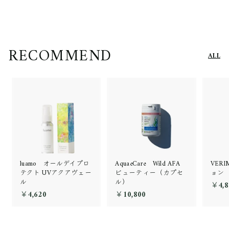
RECOMMEND
ALL
luamo オールデイプロ
AquaeCare Wild AFA
VER
テクト UVアクアヴェー
ビューティー（カプセ
ョン
ル
ル）
￥4,8
￥4,620
￥
￥10,800
￥
4
1
,
0
6
,