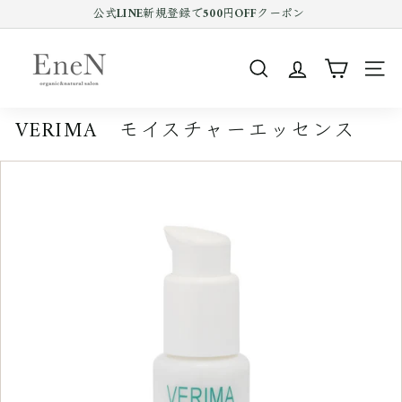
コ
公式LINE新規登録で500円OFFクーポン
ン
Pause
テ
E
slideshow
ン
n
ツ
SEARCH
SIT
e
を
ス
N
キ
VERIMA モイスチャーエッセンス
o
ッ
プ
n
す
l
る
i
n
e
s
h
o
p