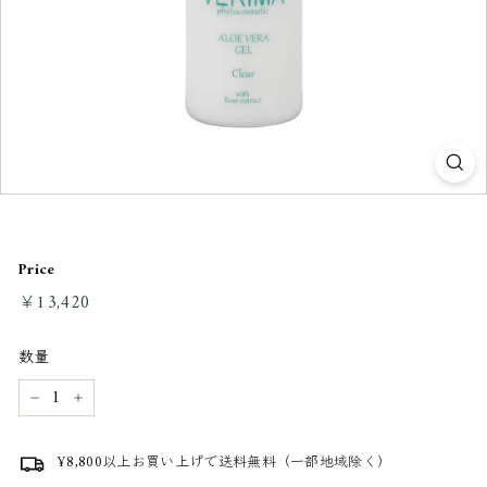
Price
通
￥13,420
￥13,420
常
料
数量
金
−
+
¥8,800以上お買い上げで送料無料（一部地域除く）