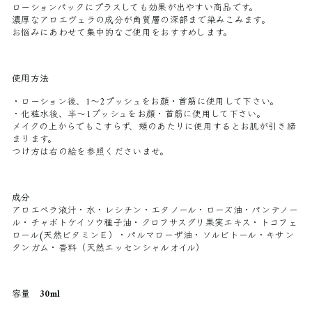
ローションパックにプラスしても効果が出やすい商品です。
濃厚なアロエヴェラの成分が角質層の深部まで染みこみます。
お悩みにあわせて集中的なご使用をおすすめします。
使用方法
・ローション後、1～2プッシュをお顔・首筋に使用して下さい。
・化粧水後、半～1プッシュをお顔・首筋に使用して下さい。
メイクの上からでもこすらず、頬のあたりに使用するとお肌が引き締
まります。
つけ方は右の絵を参照くださいませ。
成分
アロエベラ液汁・水・レシチン・エタノール・ローズ油・パンテノー
ル・チャボトケイソウ種子油・クロフサスグリ果実エキス・トコフェ
ロール(天然ビタミンＥ）・パルマローザ油・ソルビトール・キサン
タンガム・香料（天然エッセンシャルオイル）
容量 30ml