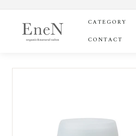
コ
ン
E
テ
CATEGORY
ン
n
ツ
e
を
CONTACT
N
ス
o
キ
ッ
n
プ
l
す
i
る
n
e
s
h
o
p