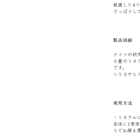
厳選した4
さっぱりし
製品詳細
ドイツの研
小量のミネ
です。
シリカやヒ
使用方法
・ミネラル
全体に1度
らでお顔を