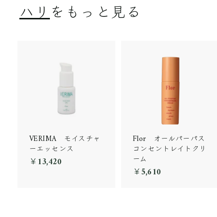
8
ハリ
をもっと見る
0
VERIMA モイスチャ
Flor オールパーパス
ーエッセンス
コンセントレイトクリ
ーム
￥13,420
￥
￥5,610
￥
1
5
3
,
,
6
4
1