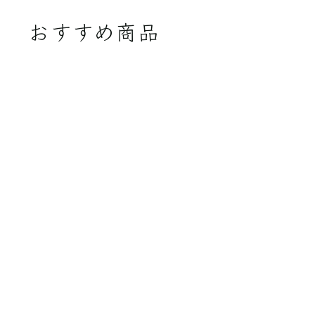
おすすめ商品
【定期便】VERIMA
ミネラルクリーム
￥8,580
￥
8
,
5