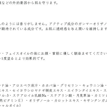
線などの外的要因から肌を守ります。
ムのようには香りがしません。アクティブ成分のガンマーオリザノ
が期待されている成分です。お肌に透明感を与え潤いを維持しま
ン・フェイスオイルの後にお顔・首筋に優しく馴染ませてください
う1度塗るとより効果的です。
ンド油・アロエベラ液汁・ホホバ油・グリセリン・キョウニン油
エキス・セイヨウシロヤナギ樹皮エキス・エイランタイエキス・
リル-3・ステアロイル乳酸Na・ステアリン酸・月見草油・カミツ
天然ビタミンＥ）・オリザノール・カロットエキス・キサンタンガ
シャルオイル）