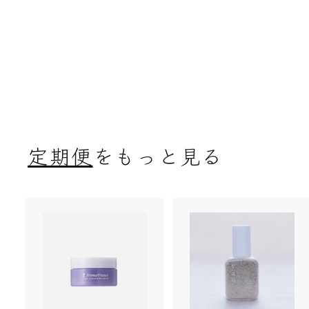
【定期便】VERIMA
保湿クリーム (敏感肌
用)
￥6,930
￥
6
,
9
3
定期便
をもっと見る
0