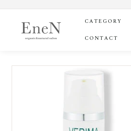
コ
ン
E
テ
CATEGORY
ン
n
ツ
e
を
CONTACT
N
ス
o
キ
ッ
n
プ
l
す
i
る
n
e
s
h
o
p