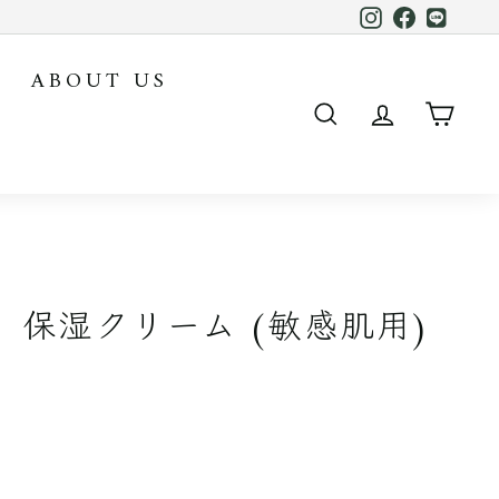
Instagram
Facebook
LINE
ABOUT US
SEARCH
ACCOUN
CAR
A 保湿クリーム (敏感肌用)