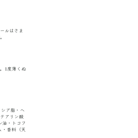
ールはさま
す。
。1度薄くぬ
・シア脂・ヘ
ステアリン酸
レ油・トコフ
ム・香料（天