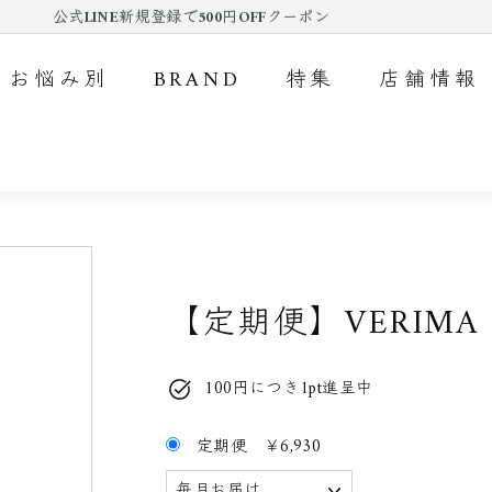
公式LINE新規登録で500円OFFクーポン
Pause
slideshow
お悩み別
BRAND
特集
店舗情報
【定期便】VERIM
100円につき1pt進呈中
定期便
￥6,930