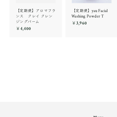
【定期便】アロマフラ
【定期便】yau Facial
ンス クレイ クレン
Washing Powder T
ジングバーム
￥3,960
￥
￥4,400
￥
3
4
,
,
9
4
6
0
0
0