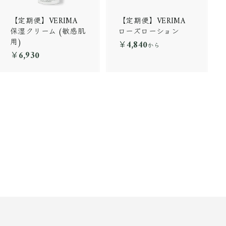
【定期便】VERIMA
【定期便】VERIMA
保湿クリーム (敏感肌
ローズローション
用)
￥4,840
￥
から
￥6,930
￥
4
6
,
,
8
9
4
3
0
0
か
ら