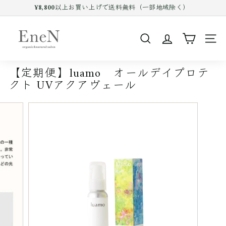
¥8,800以上お買い上げで送料無料（一部地域除く）
コ
公式LINE新規登録で500円OFFクーポン
ン
Pause
テ
E
slideshow
ン
n
ツ
SEARCH
SIT
e
を
ス
N
キ
【定期便】luamo オールデイプロテ
o
ッ
クト UVアクアヴェール
プ
n
す
l
る
i
n
e
s
h
o
p