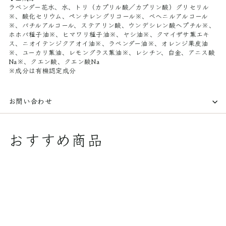
ラベンダー花水、水、トリ（カプリル酸／カプリン酸）グリセリル
※、酸化セリウム、ペンチレングリコール※、ベヘニルアルコール
※、バチルアルコール、ステアリン酸、ウンデシレン酸ヘプチル※、
ホホバ種子油※、ヒマワリ種子油※、ヤシ油※、クマイザサ葉エキ
ス、ニオイテンジクアオイ油※、ラベンダー油※、オレンジ果皮油
※、ユーカリ葉油、レモングラス葉油※、レシチン、白金、アニス酸
Na※、クエン酸、クエン酸Na
※成分は有機認定成分
お問い合わせ
おすすめ商品