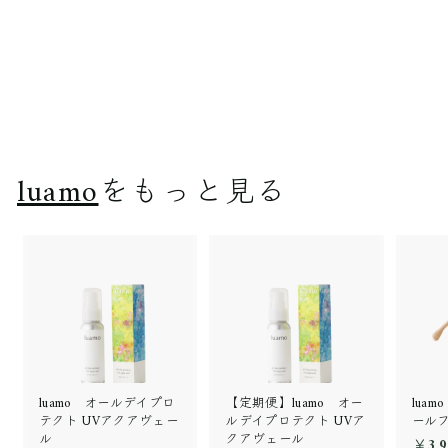
【定期便】luamo オー
ルデイプロテクト UVア
クアヴェール
￥4,620
￥
4
,
6
luamo
をもっと見る
2
0
luamo オールデイプロ
【定期便】luamo オー
lua
テクト UVアクアヴェー
ルデイプロテクト UVア
ール
ル
クアヴェール
￥3,9