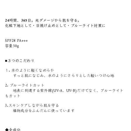
24時間、365日。光ダメージから肌を守る。
化粧下地として・日焼け止めとして・ブルーライト対策に
SPF28 PA+++
容量50g
■３つのこだわり
１. 水のように軽くなめらか
すっと肌になじみ、水のようにさらりとした軽いつけ心地
2. ブルーライトカット
地表に到達する紫外線(UV-A、UV-B)だけでなく、ブルーライト
もカット
3.スキンケアしながら肌を守る
植物成分をふんだんに使っています
◆全成分