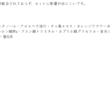
等配合されておらず、セットに影響が出にくいです。
エタノール・アロエベラ液汁・チャ葉エキス・オレンジフラワー
ルロン酸Na・クエン酸トリエチル・カプリル酸グリセリル・含水
a・塩化K