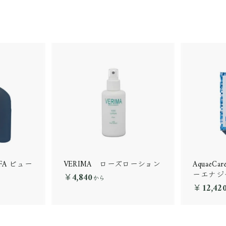
 AFA ビュー
VERIMA ローズローション
AquaeCa
）
ーエナジ
￥4,840
￥
から
￥12,42
4
,
8
4