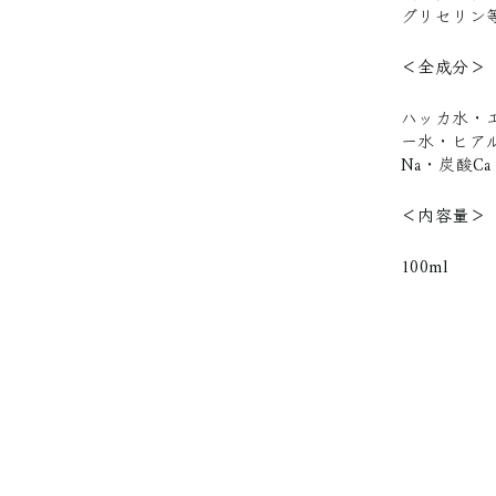
グリセリン
＜全成分＞
ハッカ水・
ー水・ヒア
Na・炭酸C
＜内容量＞
100ml