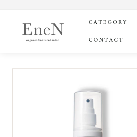
コ
ン
E
テ
CATEGORY
ン
n
ツ
e
を
CONTACT
N
ス
o
キ
ッ
n
プ
l
す
i
る
n
e
s
h
o
p