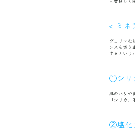
に着目して
< ミ
ヴェリマ社
ンスを突き
するという
①シリ
肌のハリや
「シリカ」
②塩化