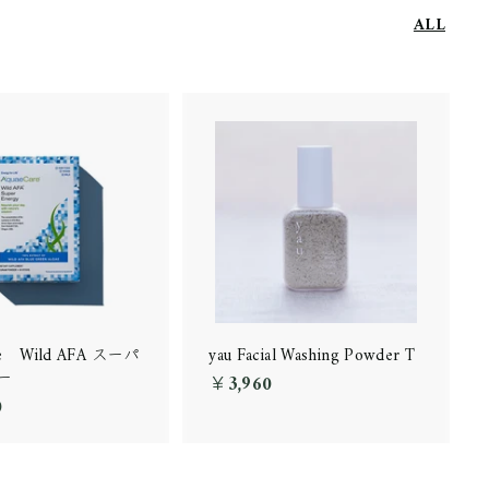
ALL
re Wild AFA スーパ
yau Facial Washing Powder T
ー
￥3,960
￥
0
￥
3
1
,
2
9
,
6