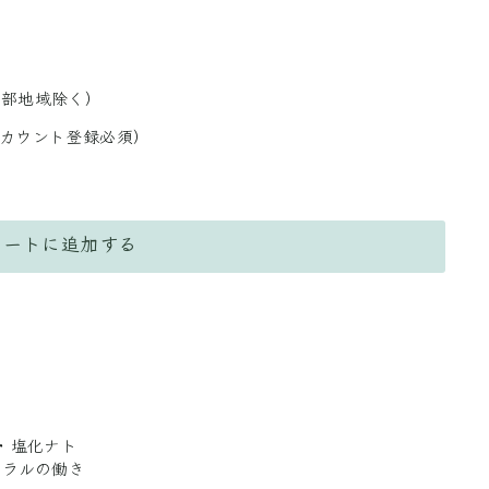
一部地域除く）
アカウント登録必須）
カートに追加する
・塩化ナト
ネラルの働き