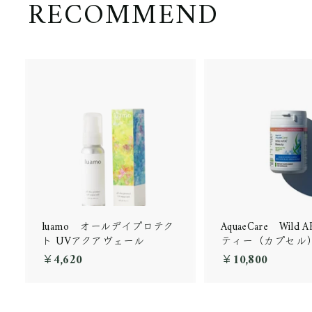
RECOMMEND
luamo オールデイプロテク
AquaeCare Wild
ト UVアクアヴェール
ティー（カプセル
￥4,620
￥
￥10,800
￥
4
1
,
0
6
,