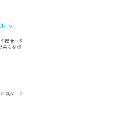
 >
その配合バラ
効果を発揮
共に減少した