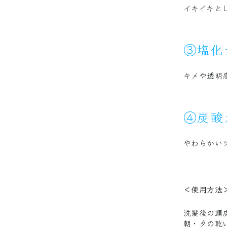
イキイキと
③塩化
キメや透明
④炭酸
やわらかい
＜使用方法
洗髪後の頭
朝・夕の乾