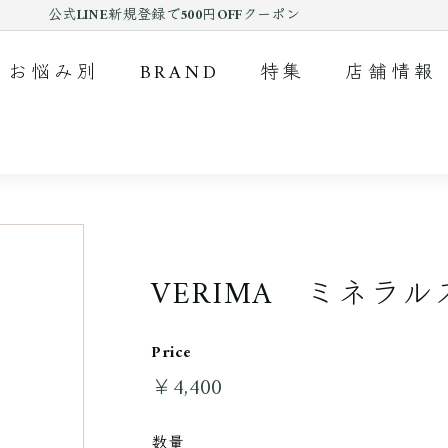
公式LINE新規登録で500円OFFクーポン
Pause
slideshow
お悩み別
BRAND
特集
店舗情報
VERIMA ミネラ
Price
￥4,400
￥4,400
通
常
料
数量
金