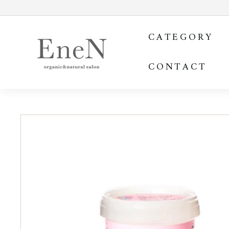
コ
ン
E
テ
CATEGORY
ン
n
ツ
e
を
CONTACT
N
ス
o
キ
ッ
n
プ
l
す
i
る
n
e
s
h
o
p