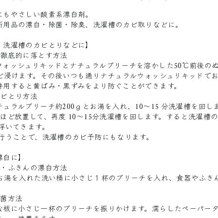
にもやさしい酸素系漂白剤。
所用品の漂白・除菌・除臭、洗濯槽のカビ取りなどに。
・洗濯槽のカビとりなどに】
を徹底的に落とす方法
ウォッシュリキッドとナチュラルブリーチを溶かした50℃前後の
ほど浸けます。その後いつも通りナチュラルウォッシュリキッドで
併用すると黄ばみ・黒ずみをより防ぐことができます。
カビとり方法
ュラルブリーチ約200ｇとお湯を入れ、10～15 分洗濯槽を回し
ほど放置して、再度 10～15分洗濯槽を回します。すると洗濯槽
が浮いてきます。
に行うことで、洗濯槽のカビ予防にもなります。
漂白に】
し・ふきんの漂白方法
のお湯を入れた洗い桶に小さじ１杯のブリーチを入れ、食器やふき
除菌方法
な板に小さじ一杯のブリーチを振りかけます。濡らしたペーパー