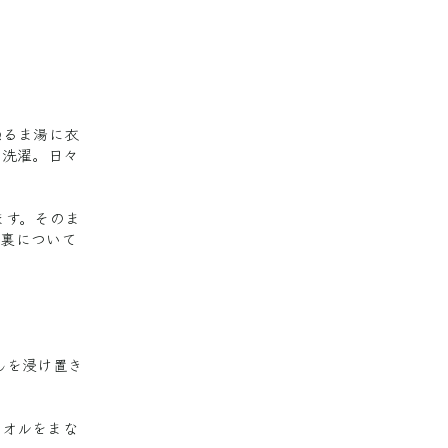
ぬるま湯に衣
お洗濯。日々
ます。そのま
の裏について
んを浸け置き
タオルをまな