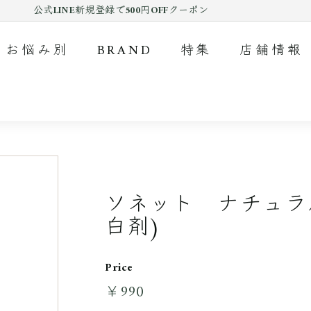
公式LINE新規登録で500円OFFクーポン
Pause
slideshow
お悩み別
BRAND
特集
店舗情報
ソネット ナチュラ
白剤)
Price
￥990
￥990
通
常