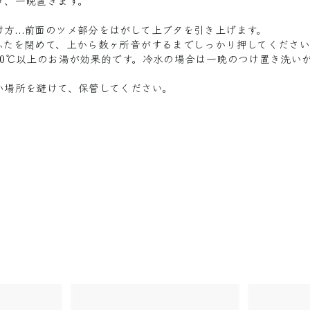
き、一晩置きます。
け方…前面のツメ部分をはがして上ブタを引き上げます。
ふたを閉めて、上から数ヶ所音がするまでしっかり押してください
50℃以上のお湯が効果的です。冷水の場合は一晩のつけ置き洗い
い場所を避けて、保管してください。