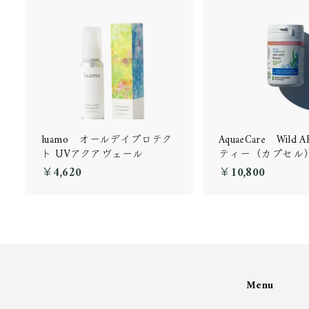
luamo オールデイプロテク
AquaeCare Wild
ト UVアクアヴェール
ティー（カプセル
￥4,620
￥
￥10,800
￥
4
1
,
0
6
,
2
8
0
0
0
Menu