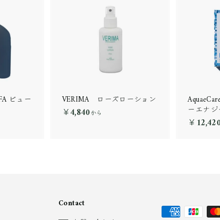
 AFA ビュー
VERIMA ローズローション
AquaeCa
）
ーエナジ
￥4,840
￥
から
￥12,42
4
,
8
4
0
か
ら
Contact