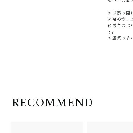
板の上に置
※容器の開
※閉め方…
※漂白には
す。
※湿気の多
RECOMMEND