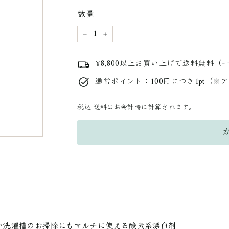
料
数量
金
−
+
¥8,800以上お買い上げで送料無料（
通常ポイント：100円につき1pt（※
税込
送料はお会計時に計算されます。
や洗濯槽のお掃除にもマルチに使える酸素系漂白剤