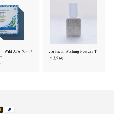
re Wild AFA スーパ
yau Facial Washing Powder T
ー
￥3,960
￥
0
￥
3
1
,
2
9
,
6
4
0
2
0