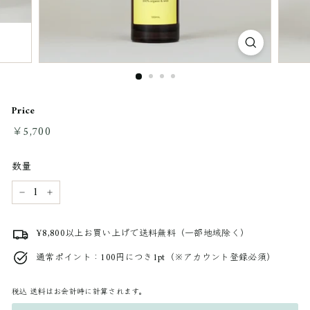
Price
通
￥5,700
￥5,700
常
料
数量
金
−
+
¥8,800以上お買い上げで送料無料（一部地域除く）
通常ポイント：100円につき1pt（※アカウント登録必須）
税込
送料はお会計時に計算されます。