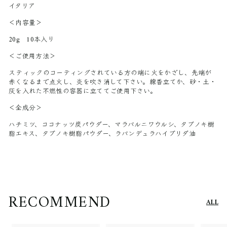
イタリア
＜内容量＞
20g 10本入り
＜ご使用方法＞
スティックのコーティングされている方の端に火をかざし、先端が
赤くなるまで点火し、炎を吹き消して下さい。線香立てか、砂・土・
灰を入れた不燃性の容器に立ててご使用下さい。
＜全成分＞
ハチミツ、ココナッツ炭パウダー、マラバルニワウルシ、タブノキ樹
脂エキス、タブノキ樹脂パウダー、ラバンデュラハイブリダ油
RECOMMEND
ALL