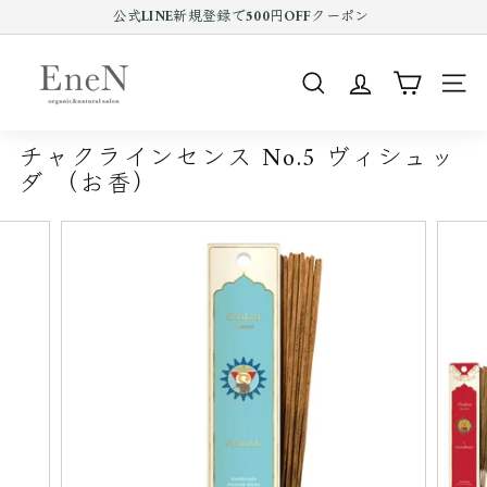
コ
公式LINE新規登録で500円OFFクーポン
ン
Pause
テ
E
slideshow
ン
n
ツ
SEARCH
SIT
e
を
ス
N
キ
チャクラインセンス No.5 ヴィシュッ
o
ッ
ダ （お香）
プ
n
す
l
る
i
n
e
s
h
o
p