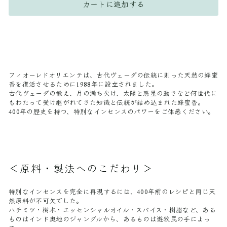
カートに追加する
フィオーレドオリエンテは、古代ヴェーダの伝統に則った天然の蜂蜜
香を復活させるために1988年に設立されました。
古代ヴェーダの教え、月の満ち欠け、太陽と惑星の動きなど何世代に
もわたって受け継がれてきた知識と伝統が詰め込まれた蜂蜜香。
400年の歴史を持つ、特別なインセンスのパワーをご体感ください。
＜原料・製法へのこだわり＞
特別なインセンスを完全に再現するには、400年前のレシピと同じ天
然原料が不可欠でした。
ハチミツ・樹木・エッセンシャルオイル・スパイス・樹脂など、ある
ものはインド奥地のジャングルから、あるものは遊牧民の手によっ