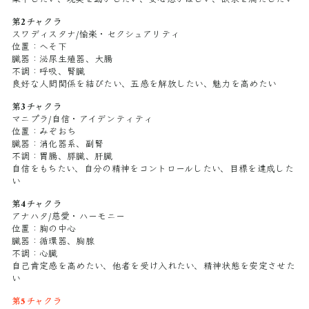
第2チャクラ
スワディスタナ/愉楽・セクシュアリティ
位置：へそ下
臓器：泌尿生殖器、大腸
不調：呼吸、腎臓
良好な人間関係を結びたい、五感を解放したい、魅力を高めたい
第3チャクラ
マニプラ/自信・アイデンティティ
位置：みぞおち
臓器：消化器系、副腎
不調：胃腸、膵臓、肝臓
自信をもちたい、自分の精神をコントロールしたい、目標を達成した
い
第4チャクラ
アナハタ/慈愛・ハーモニー
位置：胸の中心
臓器：循環器、胸腺
不調：心臓
自己肯定感を高めたい、他者を受け入れたい、精神状態を安定させた
い
第5チャクラ