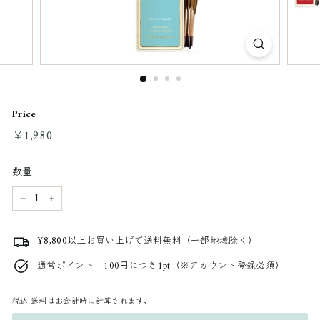
Price
通
￥1,980
￥1,980
常
料
数量
金
−
+
¥8,800以上お買い上げで送料無料（一部地域除く）
通常ポイント：100円につき1pt（※アカウント登録必須）
税込
送料はお会計時に計算されます。