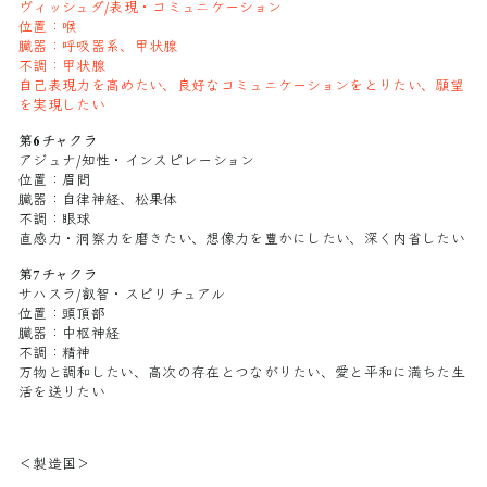
ヴィッシュダ/表現・コミュニケーション
位置：喉
臓器：呼吸器系、甲状腺
不調：甲状腺
自己表現力を高めたい、良好なコミュニケーションをとりたい、願望
を実現したい
第6チャクラ
アジュナ/知性・インスピレーション
位置：眉間
臓器：自律神経、松果体
不調：眼球
直感力・洞察力を磨きたい、想像力を豊かにしたい、深く内省したい
第7チャクラ
サハスラ/叡智・スピリチュアル
位置：頭頂部
臓器：中枢神経
不調：精神
万物と調和したい、高次の存在とつながりたい、愛と平和に満ちた生
活を送りたい
＜製造国＞