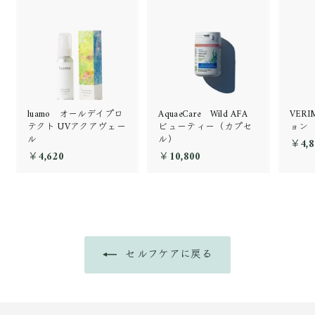
luamo オールデイプロ
AquaeCare Wild AFA
VER
テクト UVアクアヴェー
ビューティー（カプセ
ョン
ル
ル）
￥4,8
￥4,620
￥
￥10,800
￥
4
1
,
0
6
,
2
8
0
0
0
セルフケアに戻る