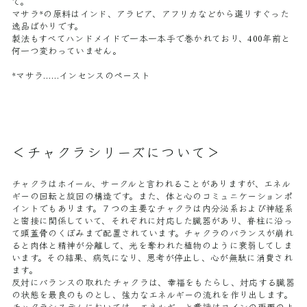
て。
マサラ*の原料はインド、アラビア、アフリカなどから選りすぐった
逸品ばかりです。
製法もすべてハンドメイドで一本一本手で巻かれており、400年前と
何一つ変わっていません。
*マサラ……インセンスのペースト
＜チャクラシリーズについて＞
チャクラはホイール、サークルと言われることがありますが、エネル
ギーの回転と旋回の構造です。また、体と心のコミュニケーションポ
イントでもあります。７つの主要なチャクラは内分泌系および神経系
と密接に関係していて、それぞれに対応した臓器があり、脊柱に沿っ
て頭蓋骨のくぼみまで配置されています。チャクラのバランスが崩れ
ると肉体と精神が分離して、光を奪われた植物のように衰弱してしま
います。その結果、病気になり、思考が停止し、心が無駄に消費され
ます。
反対にバランスの取れたチャクラは、幸福をもたらし、対応する臓器
の状態を最良のものとし、強力なエネルギーの流れを作り出します。