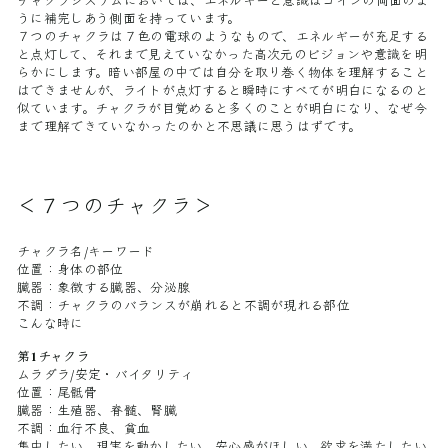
チャクラシステムにおいては、エネルギーと意識はコインの両面のよ
うに補完しあう側面を持っています。
７つのチャクラは７色の電球のようなもので、エネルギーが充足する
と点灯して、それまで見えていなかった高次元のビジョンや意識を明
らかにします。暗い部屋の中では自分を取り巻く物体を理解すること
はできませんが、ライトが点灯すると瞬時にすべてが明白になるのと
似ています。チャクラが目覚めると多くのことが明白になり、なぜ今
まで理解できていなかったのかと不思議に思うはずです。
＜７つのチャクラ＞
チャクラ名/キーワード
位置：身体の部位
臓器：象徴する臓器、分泌腺
不調：チャクラのバランスが崩れると不調が現れる部位
こんな時に
第1チャクラ
ムラダラ/安定・バイタリティ
位置：尾骶骨
臓器：生殖器、脊髄、腎臓
不調：血行不良、貧血
集中したい、現実を動かしたい、安心感がほしい、欲求を満たしたい