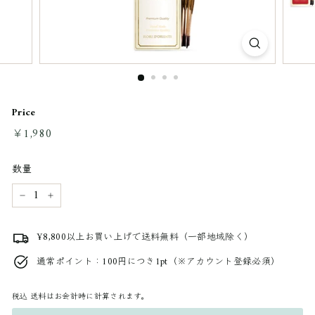
Price
通
￥1,980
￥1,980
常
料
数量
金
−
+
¥8,800以上お買い上げで送料無料（一部地域除く）
通常ポイント：100円につき1pt（※アカウント登録必須）
税込
送料はお会計時に計算されます。