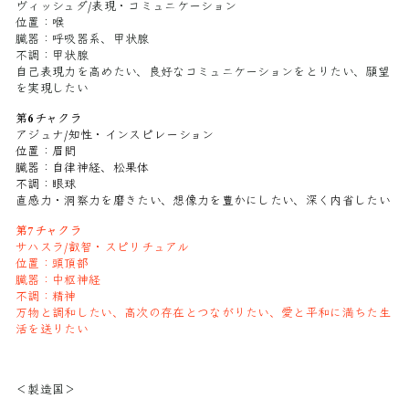
ヴィッシュダ/表現・コミュニケーション
位置：喉
臓器：呼吸器系、甲状腺
不調：甲状腺
自己表現力を高めたい、良好なコミュニケーションをとりたい、願望
を実現したい
第6チャクラ
アジュナ/知性・インスピレーション
位置：眉間
臓器：自律神経、松果体
不調：眼球
直感力・洞察力を磨きたい、想像力を豊かにしたい、深く内省したい
第7チャクラ
サハスラ/叡智・スピリチュアル
位置：頭頂部
臓器：中枢神経
不調：精神
万物と調和したい、高次の存在とつながりたい、愛と平和に満ちた生
活を送りたい
＜製造国＞