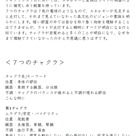
チャクラシステムにおいては、エネルギーと意識はコインの両面のよ
うに補完しあう側面を持っています。
７つのチャクラは７色の電球のようなもので、エネルギーが充足する
と点灯して、それまで見えていなかった高次元のビジョンや意識を明
らかにします。暗い部屋の中では自分を取り巻く物体を理解すること
はできませんが、ライトが点灯すると瞬時にすべてが明白になるのと
似ています。チャクラが目覚めると多くのことが明白になり、なぜ今
まで理解できていなかったのかと不思議に思うはずです。
＜７つのチャクラ＞
チャクラ名/キーワード
位置：身体の部位
臓器：象徴する臓器、分泌腺
不調：チャクラのバランスが崩れると不調が現れる部位
こんな時に
第1チャクラ
ムラダラ/安定・バイタリティ
位置：尾骶骨
臓器：生殖器、脊髄、腎臓
不調：血行不良、貧血
集中したい、現実を動かしたい、安心感がほしい、欲求を満たしたい