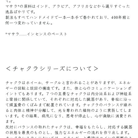
て。
マサラ*の原料はインド、アラビア、アフリカなどから選りすぐった
逸品ばかりです。
製法もすべてハンドメイドで一本一本手で巻かれており、400年前と
何一つ変わっていません。
*マサラ……インセンスのペースト
＜チャクラシリーズについて＞
チャクラはホイール、サークルと言われることがありますが、エネル
ギーの回転と旋回の構造です。また、体と心のコミュニケーションポ
イントでもあります。７つの主要なチャクラは内分泌系および神経系
と密接に関係していて、それぞれに対応した臓器があり、脊柱に沿っ
て頭蓋骨のくぼみまで配置されています。チャクラのバランスが崩れ
ると肉体と精神が分離して、光を奪われた植物のように衰弱してしま
います。その結果、病気になり、思考が停止し、心が無駄に消費され
ます。
反対にバランスの取れたチャクラは、幸福をもたらし、対応する臓器
の状態を最良のものとし、強力なエネルギーの流れを作り出します。