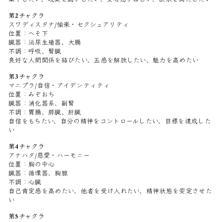
第2チャクラ
スワディスタナ/愉楽・セクシュアリティ
位置：へそ下
臓器：泌尿生殖器、大腸
不調：呼吸、腎臓
良好な人間関係を結びたい、五感を解放したい、魅力を高めたい
第3チャクラ
マニプラ/自信・アイデンティティ
位置：みぞおち
臓器：消化器系、副腎
不調：胃腸、膵臓、肝臓
自信をもちたい、自分の精神をコントロールしたい、目標を達成した
い
第4チャクラ
アナハタ/慈愛・ハーモニー
位置：胸の中心
臓器：循環器、胸腺
不調：心臓
自己肯定感を高めたい、他者を受け入れたい、精神状態を安定させた
い
第5チャクラ