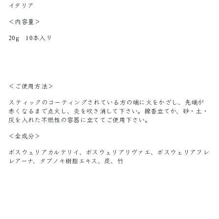
イタリア
＜内容量＞
20g 10本入り
＜ご使用方法＞
スティックのコーティングされている方の端に火をかざし、先端が
赤くなるまで点火し、炎を吹き消して下さい。線香立てか、砂・土・
灰を入れた不燃性の容器に立ててご使用下さい。
＜全成分＞
ボスウェリアカルテリイ、ボスウェリアリヴァエ、ボスウェリアフレ
レアーナ、タブノキ樹脂エキス、炭、竹