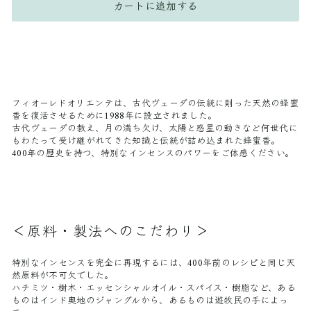
カートに追加する
フィオーレドオリエンテは、古代ヴェーダの伝統に則った天然の蜂蜜
香を復活させるために1988年に設立されました。
古代ヴェーダの教え、月の満ち欠け、太陽と惑星の動きなど何世代に
もわたって受け継がれてきた知識と伝統が詰め込まれた蜂蜜香。
400年の歴史を持つ、特別なインセンスのパワーをご体感ください。
＜原料・製法へのこだわり＞
特別なインセンスを完全に再現するには、400年前のレシピと同じ天
然原料が不可欠でした。
ハチミツ・樹木・エッセンシャルオイル・スパイス・樹脂など、ある
ものはインド奥地のジャングルから、あるものは遊牧民の手によっ