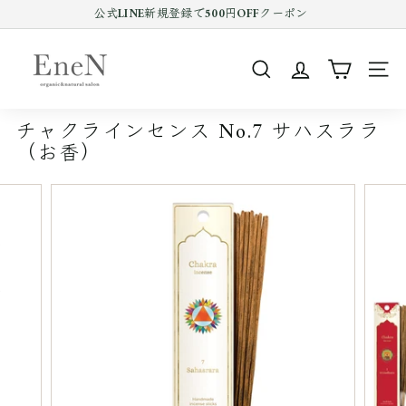
コ
公式LINE新規登録で500円OFFクーポン
ン
Pause
テ
E
slideshow
ン
n
ツ
SEARCH
SIT
e
を
ス
N
キ
チャクラインセンス No.7 サハスララ
o
ッ
（お香）
プ
n
す
l
る
i
n
e
s
h
o
p