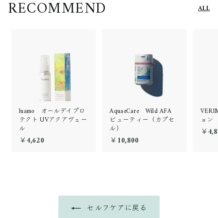
RECOMMEND
ALL
luamo オールデイプロ
AquaeCare Wild AFA
VER
テクト UVアクアヴェー
ビューティー（カプセ
ョン
ル
ル）
￥4,8
￥4,620
￥
￥10,800
￥
4
1
,
0
6
,
2
8
0
0
0
セルフケアに戻る