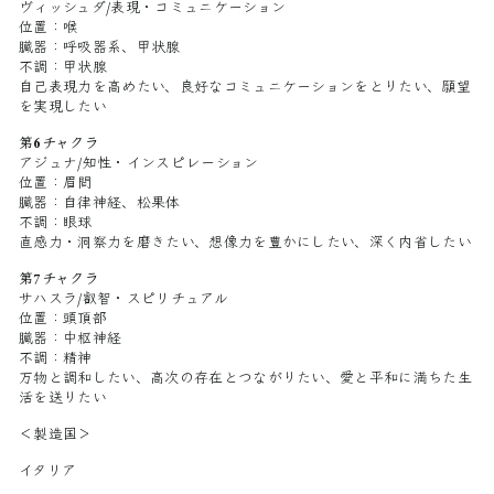
ヴィッシュダ/表現・コミュニケーション
位置：喉
臓器：呼吸器系、甲状腺
不調：甲状腺
自己表現力を高めたい、良好なコミュニケーションをとりたい、願望
を実現したい
第6チャクラ
アジュナ/知性・インスピレーション
位置：眉間
臓器：自律神経、松果体
不調：眼球
直感力・洞察力を磨きたい、想像力を豊かにしたい、深く内省したい
第7チャクラ
サハスラ/叡智・スピリチュアル
位置：頭頂部
臓器：中枢神経
不調：精神
万物と調和したい、高次の存在とつながりたい、愛と平和に満ちた生
活を送りたい
＜製造国＞
イタリア