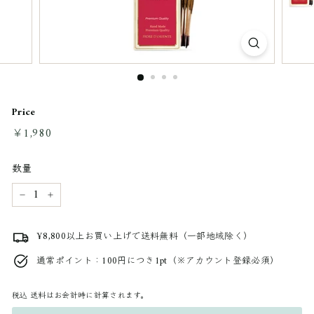
Price
通
￥1,980
￥1,980
常
料
数量
金
−
+
¥8,800以上お買い上げで送料無料（一部地域除く）
通常ポイント：100円につき1pt（※アカウント登録必須）
税込
送料はお会計時に計算されます。