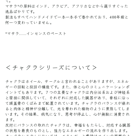
て。
マサラ*の原料はインド、アラビア、アフリカなどから選りすぐった
逸品ばかりです。
製法もすべてハンドメイドで一本一本手で巻かれており、400年前と
何一つ変わっていません。
*マサラ……インセンスのペースト
＜チャクラシリーズについて＞
チャクラはホイール、サークルと言われることがありますが、エネル
ギーの回転と旋回の構造です。また、体と心のコミュニケーションポ
イントでもあります。７つの主要なチャクラは内分泌系および神経系
と密接に関係していて、それぞれに対応した臓器があり、脊柱に沿っ
て頭蓋骨のくぼみまで配置されています。チャクラのバランスが崩れ
ると肉体と精神が分離して、光を奪われた植物のように衰弱してしま
います。その結果、病気になり、思考が停止し、心が無駄に消費され
ます。
反対にバランスの取れたチャクラは、幸福をもたらし、対応する臓器
の状態を最良のものとし、強力なエネルギーの流れを作り出します。