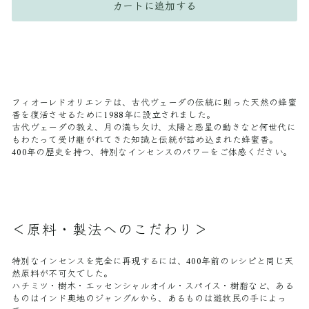
カートに追加する
フィオーレドオリエンテは、古代ヴェーダの伝統に則った天然の蜂蜜
香を復活させるために1988年に設立されました。
古代ヴェーダの教え、月の満ち欠け、太陽と惑星の動きなど何世代に
もわたって受け継がれてきた知識と伝統が詰め込まれた蜂蜜香。
400年の歴史を持つ、特別なインセンスのパワーをご体感ください。
＜原料・製法へのこだわり＞
特別なインセンスを完全に再現するには、400年前のレシピと同じ天
然原料が不可欠でした。
ハチミツ・樹木・エッセンシャルオイル・スパイス・樹脂など、ある
ものはインド奥地のジャングルから、あるものは遊牧民の手によっ