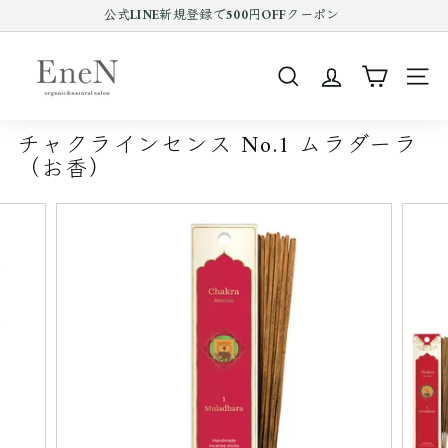
コ
公式LINE新規登録で500円OFFクーポン
ン
Pause
テ
E
slideshow
ン
n
ツ
SEARCH
SIT
e
を
ス
N
キ
チャクラインセンス No.1 ムラダーラ
o
ッ
（お香）
プ
n
す
l
る
i
n
e
s
h
o
p