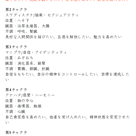
第2チャクラ
スワディスタナ/愉楽・セクシュアリティ
位置：へそ下
臓器：泌尿生殖器、大腸
不調：呼吸、腎臓
良好な人間関係を結びたい、五感を解放したい、魅力を高めたい
第3チャクラ
マニプラ/自信・アイデンティティ
位置：みぞおち
臓器：消化器系、副腎
不調：胃腸、膵臓、肝臓
自信をもちたい、自分の精神をコントロールしたい、目標を達成した
い
第4チャクラ
アナハタ/慈愛・ハーモニー
位置：胸の中心
臓器：循環器、胸腺
不調：心臓
自己肯定感を高めたい、他者を受け入れたい、精神状態を安定させた
い
第5チャクラ