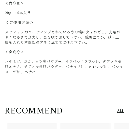
＜内容量＞
20g 10本入り
＜ご使用方法＞
スティックのコーティングされている方の端に火をかざし、先端が
赤くなるまで点火し、炎を吹き消して下さい。線香立てか、砂・土・
灰を入れた不燃性の容器に立ててご使用下さい。
＜全成分＞
ハチミツ、ココナッツ炭パウダー、マラバルニワウルシ、タブノキ樹
脂エキス、タブノキ樹脂パウダー、パチョリ油、オレンジ油、パルマ
ローザ油、ベチバー
RECOMMEND
ALL