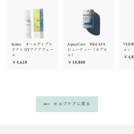
luamo オールデイプロ
AquaeCare Wild AFA
VER
テクト UVアクアヴェー
ビューティー（カプセ
ョン
ル
ル）
￥4,8
￥4,620
￥
￥10,800
￥
4
1
,
0
6
,
2
8
0
0
0
セルフケアに戻る