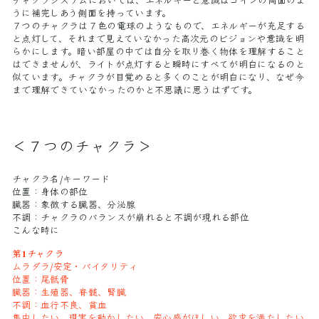
チャクラシステムにおいては、エネルギーと意識はコインの両面のよ
うに補完しあう側面を持っています。
７つのチャクラは７色の電球のようなもので、エネルギーが充足する
と点灯して、それまで見えていなかった高次元のビジョンや意識を明
らかにします。暗い部屋の中では自分を取り巻く物体を理解すること
はできませんが、ライトが点灯すると瞬時にすべてが明白になるのと
似ています。チャクラが目覚めると多くのことが明白になり、なぜ今
まで理解できていなかったのかと不思議に思うはずです。
＜７つのチャクラ＞
チャクラ名/キーワード
位置：身体の部位
臓器：象徴する臓器、分泌腺
不調：チャクラのバランスが崩れると不調が現れる部位
こんな時に
第1チャクラ
ムラダラ/安定・バイタリティ
位置：尾骶骨
臓器：生殖器、脊髄、腎臓
不調：血行不良、貧血
集中したい、現実を動かしたい、安心感がほしい、欲求を満たしたい