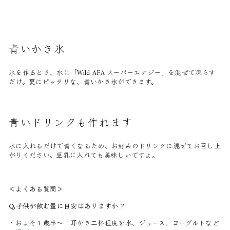
青いかき氷
氷を作るとき、水に「Wild AFA スーパーエナジー」を混ぜて凍らす
だけ。夏にピッタリな、青いかき氷ができます。
青いドリンクも作れます
水に入れるだけで青くなるため、お好みのドリンクに混ぜてお召し上
がりください。豆乳に入れても美味しいですよ。
＜よくある質問＞
Q,子供が飲む量に目安はありますか？
・
およそ１歳半〜
：
耳かき二杯程度を水、ジュース、ヨーグルトなど