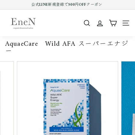
コ
公式LINE新規登録で500円OFFクーポン
ン
Pause
テ
E
slideshow
ン
n
ツ
SEARCH
SIT
e
を
ス
N
キ
AquaeCare Wild AFA スーパーエナジ
o
ッ
ー
プ
n
す
l
る
i
n
e
s
h
o
p