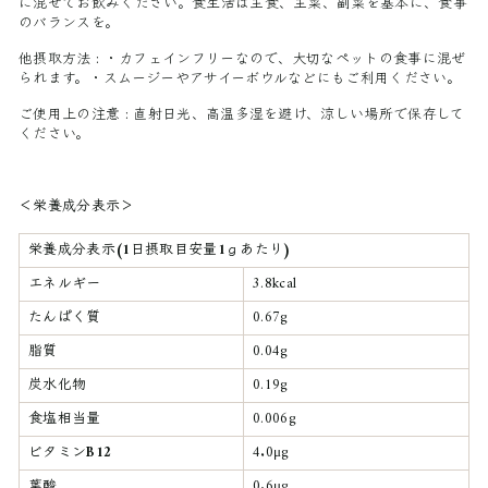
に混ぜてお飲みください。食生活は主食、主菜、副菜を基本に、食事
のバランスを。
他摂取方法 :
・カフェインフリーなので、大切なペットの食事に混ぜ
られます。・スムージーやアサイーボウルなどにもご利用ください。
ご使用上の注意 :
直射日光、高温多湿を避け、涼しい場所で保存して
ください。
＜栄養成分表示＞
栄養成分表示(1日摂取目安量1ｇあたり)
エネルギー
3.8kcal
たんぱく質
0.67g
脂質
0.04g
炭水化物
0.19g
食塩相当量
0.006g
ビタミンB12
4.0μg
葉酸
0.6μg