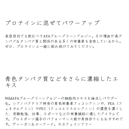
プロテインに混ぜてパワーアップ
美容目的でも飲むべきAFAブルーグリーンアルジー。その理由が高タ
ンパク＆タンパク質と関係のある多くの栄養素を含有しているから。
ぜひ、プロテインと一緒に飲み続けてみてください。
青色タンパク質などをさらに濃縮したエ
キス
WildAFAブルーグリーンアルジーの細胞内エキスを抽出しパウダー
化。シアノバクテリア特有の青色栄養素フィコシアニンや、PEA（フ
ェネチルアミン）やPEC（フィコエリスロシアニン）の濃度を濃くし
た、受験勉強、仕事、スポーツなどの栄養補給に適したアイテムで
す。プロスポーツ選手のパフォーマンス前や身体作りにもおすすめで
す。ヴィーガン＆ローフード。※カフェインフリー