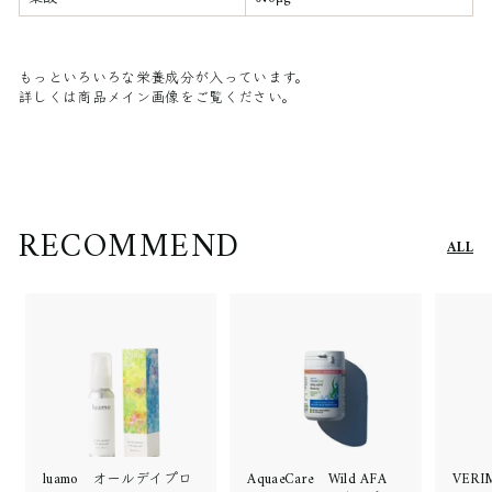
もっといろいろな栄養成分が入っています。
詳しくは商品メイン画像をご覧ください。
RECOMMEND
ALL
luamo オールデイプロ
AquaeCare Wild AFA
VER