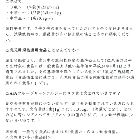
に混ぜて。
・
３歳〜
：
1/4袋(0.25g～1g)
・
小学生〜
：
1/2袋(0.5g～1g)
・
中学生〜
：
1袋(0.8g～)
※目安量です。２倍３倍の量を食べていただいても全く問題ありませ
ん。試験勉強時や、運動量が多いお子様の場合は多めに摂取くださ
い。
Q,乳児用規格適用食品とはなんですか？
厚生労働省より、食品中の放射性物質の基準値として1歳未満のお子
さま対象の食品には一般食品より低い基準値が平成24年4月1日より
適用されました。その基準値を満たしている食品が「乳児用規格適用
食品（食品衛生法に基づき、乳児用食品に係る放射性物質の規格が適
用される食品）」です。
Q,AFAブルーグリーンアルジーにヨウ素は含まれていますか？
ヨウ素含有量が特に少ない食品で、ヨウ素を制限されている方にもお
すすめです。含有量は1食(1g)当たり0.35μg。（海藻ではなく、淡水
の湖に育つシアノバクテリアという細菌の仲間で、ヨウ素が極端に少
ない食べ物です。）
※参考：一般的な食品に含まれる1食当たりのヨウ素含有量。
＜含有量が多い食品例＞