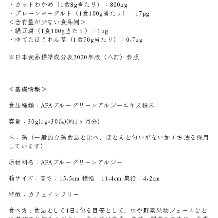
・カットわかめ（1食8g当たり）：800μg
・プレーンヨーグルト（1食100g当たり）：17μg
＜含有量が少ない食品例＞
・絹豆腐（1食100g当たり）：1μg
・ゆでたほうれん草（1食70g当たり）：0.7μg
※日本食品標準成分表2020年版（八訂）参照
＜基礎情報＞
食品種類：
AFAブルーグリーンアルジーエキス粉末
容量：
30g(1g×30包)(約1ヶ月分)
味：
藻（一般的な藻食品と比べ、ほとんど匂いがない加工方法を採用
しています）
原材料名：
AFAブルーグリーンアルジー
箱サイズ：
高さ：15.5cm 横幅：11.4cm 奥行：4.2cm
特徴：
カフェインフリー
食べ方 :
食品として1日1包を目安として、水や野菜果物ジュースなど