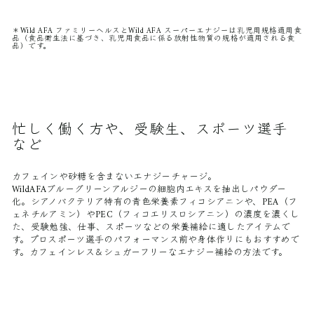
＊Wild AFA ファミリーヘルスとWild AFA スーパーエナジーは乳児用規格適用食
品（食品衛生法に基づき、乳児用食品に係る放射性物質の規格が適用される食
品）です。
忙しく働く方や、受験生、スポーツ選手
など
カフェインや砂糖を含まないエナジーチャージ。
WildAFAブルーグリーンアルジーの細胞内エキスを抽出しパウダー
化。シアノバクテリア特有の青色栄養素フィコシアニンや、PEA（フ
ェネチルアミン）やPEC（フィコエリスロシアニン）の濃度を濃くし
た、受験勉強、仕事、スポーツなどの栄養補給に適したアイテムで
す。プロスポーツ選手のパフォーマンス前や身体作りにもおすすめで
す。カフェインレス＆シュガーフリーなエナジー補給の方法です。