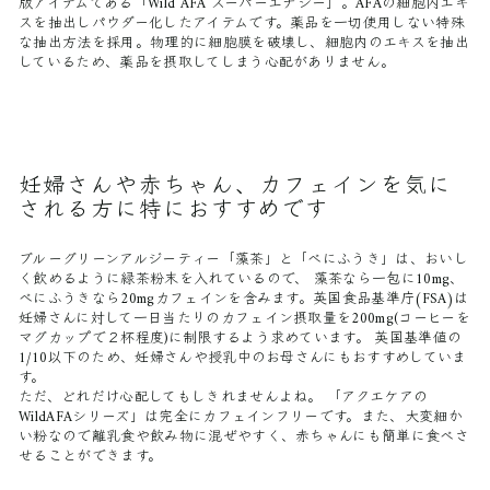
版アイテムである「Wild AFA スーパーエナジー」。AFAの細胞内エキ
スを抽出しパウダー化したアイテムです。薬品を一切使用しない特殊
な抽出方法を採用。物理的に細胞膜を破壊し、細胞内のエキスを抽出
しているため、薬品を摂取してしまう心配がありません。
妊婦さんや赤ちゃん、カフェインを気に
される方に特におすすめです
ブルーグリーンアルジーティー「藻茶」と「べにふうき」は、おいし
く飲めるように緑茶粉末を入れているので、 藻茶なら一包に10mg、
べにふうきなら20mgカフェインを含みます。英国食品基準庁(FSA)は
妊婦さんに対して一日当たりのカフェイン摂取量を200mg(コーヒーを
マグカップで２杯程度)に制限するよう求めています。 英国基準値の
1/10以下のため、妊婦さんや授乳中のお母さんにもおすすめしていま
す。
ただ、どれだけ心配してもしきれませんよね。 「アクエケアの
WildAFAシリーズ」は完全にカフェインフリーです。また、大変細か
い粉なので離乳食や飲み物に混ぜやすく、赤ちゃんにも簡単に食べさ
せることができます。