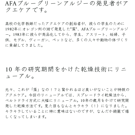
AFAブルーグリーンアルジーの発見者がア
クエケアです。
高校の化学教師だったアクエケアの創始者が、彼らの学生のために
1982年にオレゴン州の湖で発見した”藻”、AFAブルーグリーンアルジ
ー。1983年に彼らが商品化してから、学生、アスリート、妊婦、子
供、モデル、ヴィーガン、ペットなど、多くの人々や動物の体づくり
に貢献してきました。
10 年の研究期間をかけた乾燥技術にリニ
ューアル。
元々、これが「藻」なの！？と驚かれるほど臭いがないことが特徴の
アクエケア。今回のリニューアルでは、スプレードライ乾燥法から、
ベルトドライ方式に大幅にリニューアル。10年の歳月をかけて研究開
発した乾燥方法です。見た目もなんとキラキラ（！）になりました。
キラキラしていることに特に意味はないのですが、なんだか綺麗で嬉
しくなってしまいます。