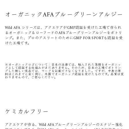
オーガニックAFAブルーグリーンアルジー
Wild AFA シリーズは、アクエケアがGMP認証を受けた工場で作られ
るオーガニック＆ローフードのAFAブルーグリーンアルジーをボトリ
ング。また、プロのアスリートのためにGMP FOR SPORTも認証を受
けた工場です。
※オーガニックロゴについて：日本の法律では、輸入された藻類をオーガニッ
クとして認証する仕組みがまだありません。そのため、日本の工場でボトリン
グした新しい商品では、マークを記載できなくなりました。ですが、中身の原
料はこれまでと全く同じ、米国でオーガニック認証を受けたものです。品質は変
わりませんので、ご安心ください。
ケミカルフリー
アクエケアが作る、Wild AFAブルーグリーンアルジーのエナジー強化