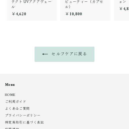
テクト UVアクアヴェー
ビューティー（カプセ
ョン
ル
ル）
￥4,8
￥4,620
￥
￥10,800
￥
4
1
,
0
6
,
2
8
0
0
0
セルフケアに戻る
Menu
HOME
ご利用ガイド
よくあるご質問
プライバシーポリシー
特定商取引に基づく表記