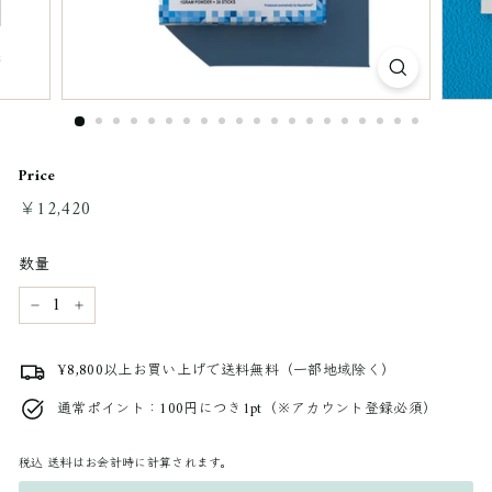
Price
通
￥12,420
￥12,420
常
料
数量
金
−
+
¥8,800以上お買い上げで送料無料（一部地域除く）
通常ポイント：100円につき1pt（※アカウント登録必須）
税込
送料はお会計時に計算されます。