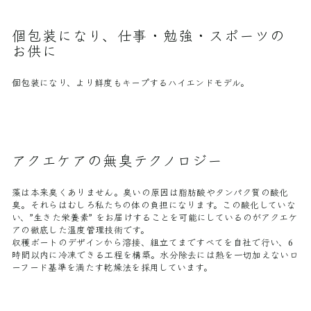
個包装になり、仕事・勉強・スポーツの
お供に
個包装になり、より鮮度もキープするハイエンドモデル。
アクエケアの無臭テクノロジー
藻は本来臭くありません。臭いの原因は脂肪酸やタンパク質の酸化
臭。それらはむしろ私たちの体の負担になります。この酸化していな
い、”生きた栄養素” をお届けすることを可能にしているのがアクエケ
アの徹底した温度管理技術です。
収穫ボートのデザインから溶接、組立てまですべてを自社で行い、6
時間以内に冷凍できる工程を構築。水分除去には熱を一切加えないロ
ーフード基準を満たす乾燥法を採用しています。