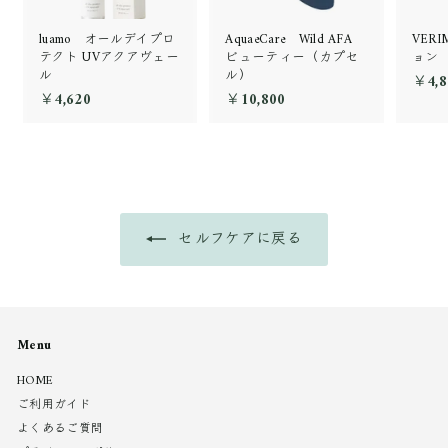
luamo オールデイプロ
AquaeCare Wild AFA
VER
テクト UVアクアヴェー
ビューティー（カプセ
ョン
ル
ル）
￥4,8
￥4,620
￥
￥10,800
￥
4
1
,
0
6
,
2
8
0
0
0
セルフケアに戻る
Menu
HOME
ご利用ガイド
よくあるご質問