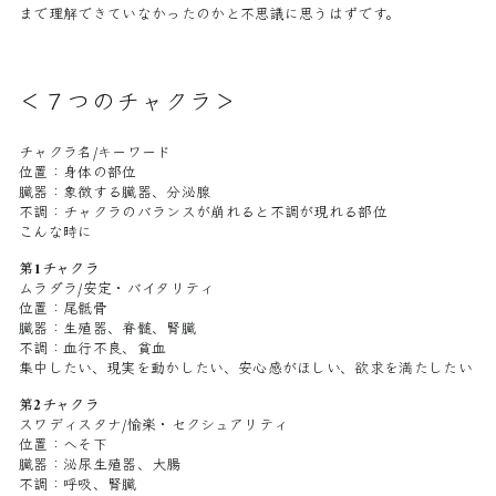
まで理解できていなかったのかと不思議に思うはずです。
＜７つのチャクラ＞
チャクラ名/キーワード
位置：身体の部位
臓器：象徴する臓器、分泌腺
不調：チャクラのバランスが崩れると不調が現れる部位
こんな時に
第1チャクラ
ムラダラ/安定・バイタリティ
位置：尾骶骨
臓器：生殖器、脊髄、腎臓
不調：血行不良、貧血
集中したい、現実を動かしたい、安心感がほしい、欲求を満たしたい
第2チャクラ
スワディスタナ/愉楽・セクシュアリティ
位置：へそ下
臓器：泌尿生殖器、大腸
不調：呼吸、腎臓