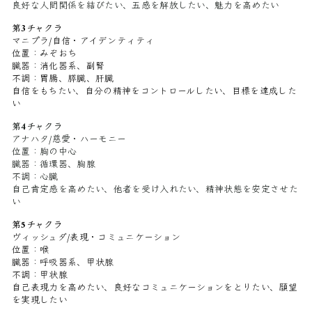
良好な人間関係を結びたい、五感を解放したい、魅力を高めたい
第3チャクラ
マニプラ/自信・アイデンティティ
位置：みぞおち
臓器：消化器系、副腎
不調：胃腸、膵臓、肝臓
自信をもちたい、自分の精神をコントロールしたい、目標を達成した
い
第4チャクラ
アナハタ/慈愛・ハーモニー
位置：胸の中心
臓器：循環器、胸腺
不調：心臓
自己肯定感を高めたい、他者を受け入れたい、精神状態を安定させた
い
第5チャクラ
ヴィッシュダ/表現・コミュニケーション
位置：喉
臓器：呼吸器系、甲状腺
不調：甲状腺
自己表現力を高めたい、良好なコミュニケーションをとりたい、願望
を実現したい