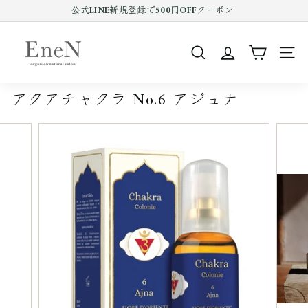
コ
公式LINE新規登録で500円OFFクーポン
ン
Pause
テ
E
slideshow
ン
n
ツ
SEARCH
SIT
e
を
ス
N
キ
アクアチャクラ No.6 アジュナ
o
ッ
プ
n
す
l
る
i
n
e
s
h
o
p