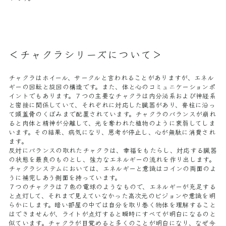
＜チャクラシリーズについて＞
チャクラはホイール、サークルと言われることがありますが、エネル
ギーの回転と旋回の構造です。また、体と心のコミュニケーションポ
イントでもあります。７つの主要なチャクラは内分泌系および神経系
と密接に関係していて、それぞれに対応した臓器があり、脊柱に沿っ
て頭蓋骨のくぼみまで配置されています。チャクラのバランスが崩れ
ると肉体と精神が分離して、光を奪われた植物のように衰弱してしま
います。その結果、病気になり、思考が停止し、心が無駄に消費され
ます。
反対にバランスの取れたチャクラは、幸福をもたらし、対応する臓器
の状態を最良のものとし、強力なエネルギーの流れを作り出します。
チャクラシステムにおいては、エネルギーと意識はコインの両面のよ
うに補完しあう側面を持っています。
７つのチャクラは７色の電球のようなもので、エネルギーが充足する
と点灯して、それまで見えていなかった高次元のビジョンや意識を明
らかにします。暗い部屋の中では自分を取り巻く物体を理解すること
はできませんが、ライトが点灯すると瞬時にすべてが明白になるのと
似ています。チャクラが目覚めると多くのことが明白になり、なぜ今