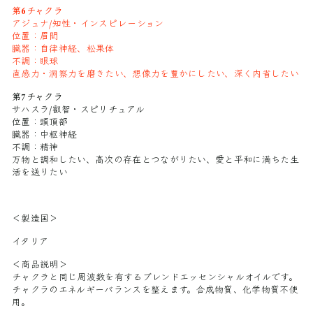
第6チャクラ
アジュナ/知性・インスピレーション
位置：眉間
臓器：自律神経、松果体
不調：眼球
直感力・洞察力を磨きたい、想像力を豊かにしたい、深く内省したい
第7チャクラ
サハスラ/叡智・スピリチュアル
位置：頭頂部
臓器：中枢神経
不調：精神
万物と調和したい、高次の存在とつながりたい、愛と平和に満ちた生
活を送りたい
＜製造国＞
イタリア
＜商品説明＞
チャクラと同じ周波数を有するブレンドエッセンシャルオイルです。
チャクラのエネルギーバランスを整えます。合成物質、化学物質不使
用。