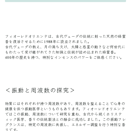
フィオーレドオリエンテは、古代ヴェーダの伝統に則った天然の蜂蜜
香を復活させるために1988年に設立されました。
古代ヴェーダの教え、月の満ち欠け、太陽と惑星の動きなど何世代に
もわたって受け継がれてきた知識と伝統が詰め込まれた蜂蜜香。
400年の歴史を持つ、特別なインセンスのパワーをご体感ください。
＜振動と周波数の探究＞
物質にはそれぞれが持つ周波数があり、周波数を整えることで心身の
健康を保つ振動医学というものもあります。フィオーレドオリエンテ
ではこの振動、周波数について研究を重ね、古代から続くホリステ
ィック医学、香りの伝統製法との融合に成功しました。この振動フレ
グランスは、特定の周波数に共振し、エネルギー調整を行う特別な香
りです。