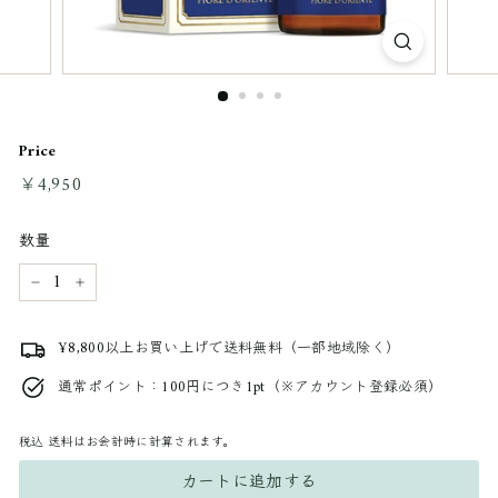
Price
通
￥4,950
￥4,950
常
料
数量
金
−
+
¥8,800以上お買い上げで送料無料（一部地域除く）
通常ポイント：100円につき1pt（※アカウント登録必須）
税込
送料はお会計時に計算されます。
カートに追加する