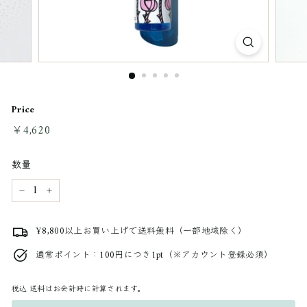
Price
通
￥4,620
￥4,620
常
料
数量
金
−
+
¥8,800以上お買い上げで送料無料（一部地域除く）
通常ポイント：100円につき1pt（※アカウント登録必須）
税込
送料はお会計時に計算されます。