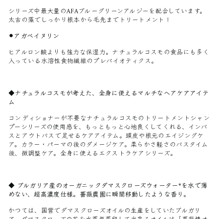
シリーズ中最大量のAFAブルーグリーンアルジーを配合しています。
太古の藻でしっかり根本から毛先までトリートメント！
⚫︎アガベイヌリン
ヒアルロン酸よりも強力な保湿力。ナチュラルコスモの食品にも多く
入っている水溶性食物繊維のプレバイオティクス。
◆ナチュラルコスモが考えた、全身に使えるマルチなヘアケアアイテ
ム
コンディショナーが不要なナチュラルコスモのトリートメントシャン
プーシリーズの使用感を、もっともっと心地良くしてくれる、インバ
スとアウトバスで足せるケアアイテム。頭皮や根元のエイジングケ
ア。カラー・パーマの後のダメージケア。柔らかさ軽さのバスタイム
後、微調整ケア。全身に使えるエクストラケアシリーズ。
◆
ブルガリア産のオーガニックダマスクローズウォーター*を水で薄
めない、超高濃度仕様。薔薇農園に瞬間移動したような香り。
かつては、国営でダマスクローズオイルの生産をしていたブルガリ