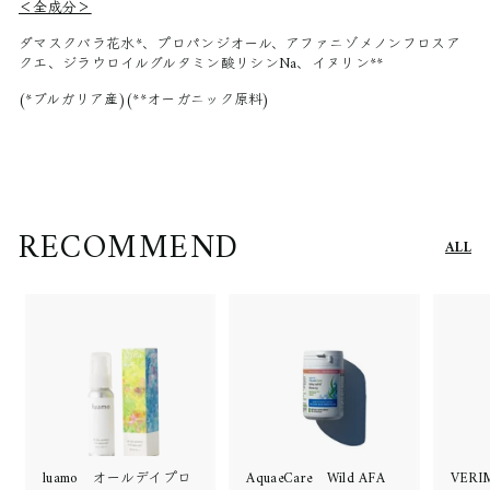
＜全成分＞
ダマスクバラ花水*、プロパンジオール、アファニゾメノンフロスア
クエ、ジラウロイルグルタミン酸リシンNa、イヌリン**
(*ブルガリア産)(**オーガニック原料)
RECOMMEND
ALL
luamo オールデイプロ
AquaeCare Wild AFA
VER