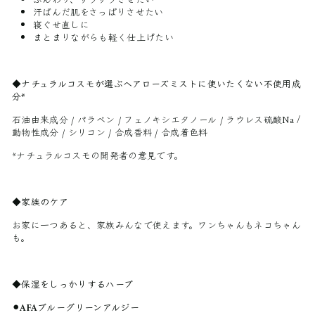
ふんわり、サラサラさせたい
汗ばんだ肌をさっぱりさせたい
寝ぐせ直しに
まとまりながらも軽く仕上げたい
◆ナチュラルコスモが選ぶヘアローズミストに使いたくない不使用成
分*
石油由来成分 / パラベン / フェノキシエタノール / ラウレス硫酸Na /
動物性成分 / シリコン / 合成香料 / 合成着色料
*ナチュラルコスモの開発者の意見です。
◆家族のケア
お家に一つあると、家族みんなで使えます。ワンちゃんもネコちゃん
も。
◆保湿をしっかりするハーブ
⚫︎AFAブルーグリーンアルジー