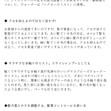
ア。ダマスクローズの花を水蒸気蒸留して出来るオイルは「薔薇椿オ
イル」に、ウォーターは「ヘアローズミスト」に使用。
◆
クセを抑えるのではなく活かす!
お客様からの感想で多いのですが、髪が素直になって、クセが活きた
髪型ができるようになります。太い髪でくせ毛の方は、オイルで髪を
柔らかくするのが一番ですが、オイルだと細い髪の方はボリュームが
なくなってしまいます。細い髪でくせ毛の場合は、クセを抑えるので
はなく、クセを素直で扱いやすくするこのミストがあっています。
◆
サラサラな手触りのミスト。
ドライシャンプーとしても
軽くてサラサラな手触り感が気持ちのいいダマスクローズウォーター
のミスト。お出かけ前にパッとミストしたり、夕方にベタついてき
たなという時に、簡単にお風呂のブローのあとのような手触り感を感
じられます。見た目には潤い感を与えているのに、髪の毛が軽くなっ
たような感じがし、パーマも引き立たせます。
◆髪の柔らかさを調整する、髪質コントロールな使い方