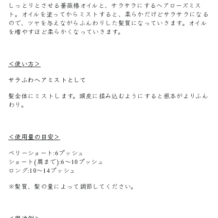
しっとりとさせる薔薇椿オイルと、サラサラにするヘアローズミス
ト。オイルを塗ってからミストすると、柔らかだけどサラサラになる
ので、ツヤを与えながらふんわりした髪質になっていきます。オイル
を増やすほど柔らかくなっていきます。
＜使い方＞
サラふわヘアミストとして
髪全体にミストします。頭皮に揉み込むようにすると根本がよりふん
わり。
＜使用量の目安＞
ベリーショート:6プッシュ
ショート(肩まで):6〜10プッシュ
ロング:10〜14プッシュ
※髪質、髪の量によって調節してください。