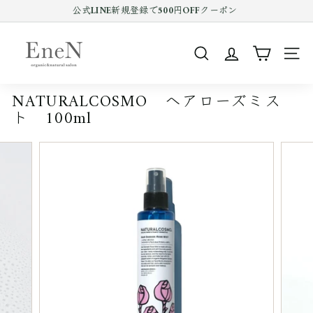
コ
公式LINE新規登録で500円OFFクーポン
ン
Pause
テ
E
slideshow
ン
n
ツ
SEARCH
SIT
e
を
ス
N
キ
NATURALCOSMO ヘアローズミス
o
ッ
ト 100ml
プ
n
す
l
る
i
n
e
s
h
o
p