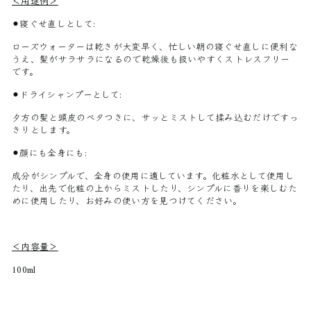
＜用途例＞
⚫︎寝ぐせ直しとして:
ローズウォーターは乾きが大変早く、忙しい朝の寝ぐせ直しに便利な
うえ、髪がサラサラになるので乾燥後も扱いやすくストレスフリー
です。
⚫︎
ドライシャンプーとして:
夕方の髪と頭皮のベタつきに、サッとミストして揉み込むだけですっ
きりとします。
⚫︎
顔にも全身にも:
成分がシンプルで、全身の使用に適しています。化粧水として使用し
たり、出先で化粧の上からミストしたり、シンプルに香りを楽しむた
めに使用したり、お好みの使い方を見つけてください。
＜内容量＞
100ml