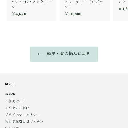
テクト UVアクアヴェー
ビューティー（カプセ
ョン
ル
ル）
￥4,8
￥4,620
￥
￥10,800
￥
4
1
,
0
6
,
2
8
0
0
0
頭皮・髪の悩みに戻る
Menu
HOME
ご利用ガイド
よくあるご質問
プライバシーポリシー
特定商取引に基づく表記