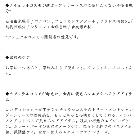
◆ナチュラルコスモが選ぶヘアデザートスパに使いたくない不使用成
分*
石油由来成分 / パラベン / フェノキシエタノール / ラウレス硫酸Na /
動物性成分 / シリコン / 合成香料 / 合成着色料
*ナチュラルコスモの開発者の意見です。
◆家族のケア
お家に一つあると、家族みんなで使えます。ワンちゃん、ネコちゃん
も。
◆ナチュラルコスモが考えた、全身に使えるマルチなヘアケアアイテ
ム
コンディショナーが不要なナチュラルコスモのトリートメントシャン
プーシリーズの使用感を、もっともっと心地良くしてくれる、インバ
スとアウトバスで足せるケアアイテム。頭皮や根元のエイジングケ
ア。カラー・パーマの後のダメージケア。柔らかさ軽さのバスタイム
後、微調整ケア。全身に使えるエクストラケアシリーズ。