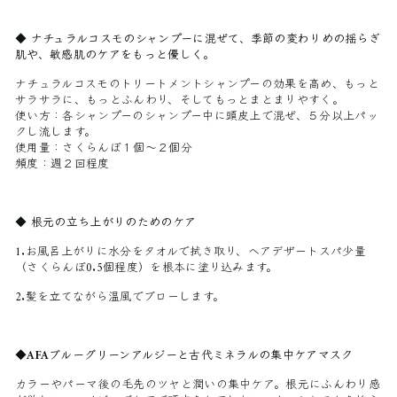
◆
ナチュラルコスモのシャンプーに混ぜて、季節の変わりめの揺らぎ
肌や、敏感肌のケアをもっと優しく。
ナチュラルコスモのトリートメントシャンプーの効果を高め、もっと
サラサラに、もっとふんわり、そしてもっとまとまりやすく。
使い方：各シャンプーのシャンプー中に頭皮上で混ぜ、５分以上パッ
クし流します。
使用量：さくらんぼ１個〜２個分
頻度：週２回程度
◆
根元の立ち上がりのためのケア
1.お風呂上がりに水分をタオルで拭き取り、ヘアデザートスパ少量
（さくらんぼ0.5個程度）を根本に塗り込みます。
2.髪を立てながら温風でブローします。
◆AFAブルーグリーンアルジーと古代ミネラルの集中ケアマスク
カラーやパーマ後の毛先のツヤと潤いの集中ケア。根元にふんわり感