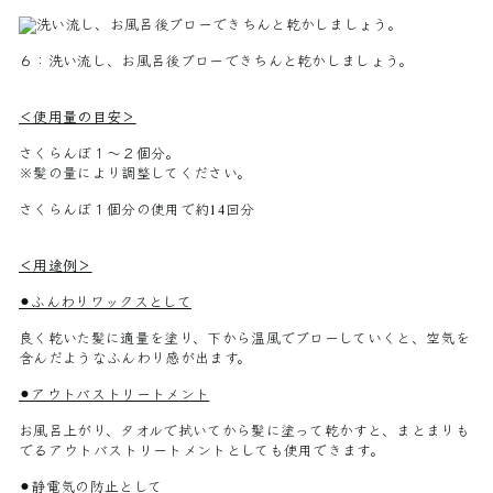
６：洗い流し、お風呂後ブローできちんと乾かしましょう。
＜使用量の目安＞
さくらんぼ１～２個分。
※髪の量により調整してください。
さくらんぼ１個分の使用で約14回分
＜用途例＞
⚫︎ふんわりワックスとして
良く乾いた髪に適量を塗り、下から温風でブローしていくと、空気を
含んだようなふんわり感が出ます。
⚫︎アウトバストリートメント
お風呂上がり、タオルで拭いてから髪に塗って乾かすと、まとまりも
でるアウトバストリートメントとしても使用できます。
⚫︎静電気の防止として