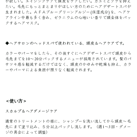
が欲しい。エイジングケアで頭皮をケアしたい。カユミとフケを抑え
たい。毛先にもっとまとまりがほしい方のためにヘアデザートスパが
生まれました。ＡＦＡブルーグリーンアルジー(保湿成分)を、ヘアケ
アライン中最も多く含み、ゼラニウムの心地いい香りで頭全体をパッ
クするヘアマスク。
◆ヘアサロンのヘッドスパで使われている、頭皮＆ヘアケアです。
カラーやパーマをしたら、その後すぐにヘアデザートスパで頭皮から
毛先までを10～20分パックするメニューが採用されています。髪のパ
サツキ感を軽減するだけではなく、頭皮のかゆみや乾燥も抑え、カラ
ーやパーマによる負担が限りなく軽減されます。
＜使い方＞
スカルプ＆ヘアダメージケア
通常のトリートメントの様に、シャンプーを洗い流してから頭皮～毛
先にまで塗り込み、５分以上パックし流します。
（週1～3回・ダメー
ジの具合によって調整）