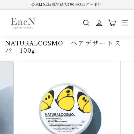
コ
公式LINE新規登録で500円OFFクーポン
ン
Pause
テ
E
slideshow
ン
n
ツ
SEARCH
SIT
e
を
ス
N
キ
NATURALCOSMO ヘアデザートス
o
ッ
パ 100g
プ
n
す
l
る
i
n
e
s
h
o
p