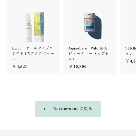
luamo オールデイプロ
AquaeCare Wild AFA
VER
テクト UVアクアヴェー
ビューティー（カプセ
ョン
ル
ル）
￥4,8
￥4,620
￥
￥10,800
￥
4
1
,
0
6
,
2
8
0
0
0
Recommendに戻る