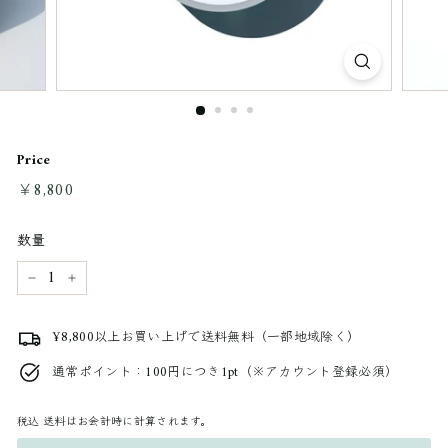
Price
通
￥8,800
￥8,800
常
料
数量
金
−
+
¥8,800以上お買い上げで送料無料（一部地域除く）
通常ポイント：100円につき1pt（※アカウント登録必須）
税込
送料はお会計時に計算されます。