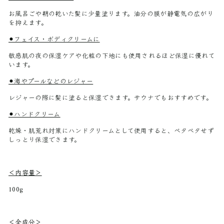
お風呂ごや朝の乾いた髪に少量塗ります。油分の膜が静電気の広がり
を抑えます。
⚫︎フェイス・ボディクリームに
敏感肌の夜の保湿ケアや化粧の下地にも使用されるほど保湿に優れて
います。
⚫︎海やプールなどのレジャー
レジャーの際に髪に塗ると保湿できます。サウナでもおすすめです。
⚫︎ハンドクリーム
乾燥・肌荒れ対策にハンドクリームとして使用すると、ベタベタせず
しっとり保湿できます。
＜内容量＞
100g
＜全成分＞