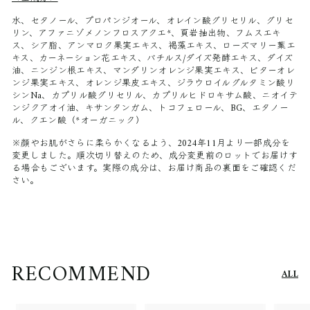
水、セタノール、プロパンジオール、オレイン酸グリセリル、グリセ
リン、アファニゾメノンフロスアクエ*、頁岩抽出物、フムスエキ
ス、シア脂、アンマロク果実エキス、褐藻エキス、ローズマリー葉エ
キス、カーネーション花エキス、バチルス/ダイズ発酵エキス、ダイズ
油、ニンジン根エキス、マンダリンオレンジ果実エキス、ビターオレ
ンジ果実エキス、オレンジ果皮エキス、ジラウロイルグルタミン酸リ
シンNa、カプリル酸グリセリル、カプリルヒドロキサム酸、ニオイテ
ンジクアオイ油、キサンタンガム、トコフェロール、BG、エタノー
ル、クエン酸（*オーガニック）
※顔やお肌がさらに柔らかくなるよう、2024年11月より一部成分を
変更しました。順次切り替えのため、成分変更前のロットでお届けす
る場合もございます。実際の成分は、お届け商品の裏面をご確認くだ
さい。
RECOMMEND
ALL