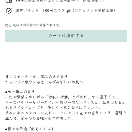
¥8,800以上お買い上げで送料無料（一部地域除く）
通常ポイント：100円につき1pt（※アカウント登録必須）
税込
送料はお会計時に計算されます。
カートに追加する
甘くスモーキーな、深みのある香り
たっぷりと水分を与え、みずみずしいお肌へ
●
唯一無二の香り
不安や緊張を和らげる「静寂の精油」と呼ばれ、甘く濃厚でスモー
キーなベチバーをベースに、和製ローズのハマナスと、生命力あるふ
れるワイルドローズを、優しく上品な香りにブレンド。
重みのあるベチバーを入れることによって花々の香りをより一層引き
立たせ、深みのある唯一無二の香りに。
●
様々な用途で使えるミスト