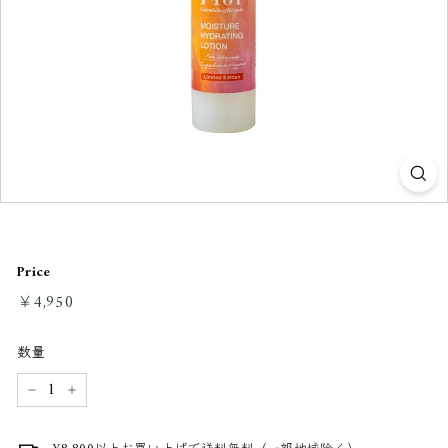
Price
通
￥4,950
￥4,950
常
料
数量
金
−
+