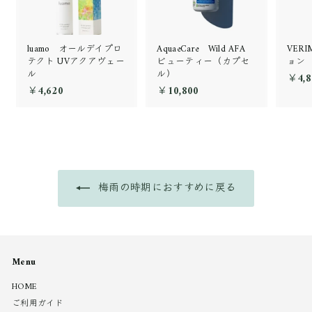
luamo オールデイプロ
AquaeCare Wild AFA
VER
テクト UVアクアヴェー
ビューティー（カプセ
ョン
ル
ル）
￥4,8
￥4,620
￥
￥10,800
￥
4
1
,
0
6
,
2
8
0
0
0
梅雨の時期におすすめに戻る
Menu
HOME
ご利用ガイド