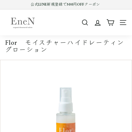
コ
公式LINE新規登録で500円OFFクーポン
ン
Pause
テ
E
slideshow
ン
n
ツ
SEARCH
SIT
e
を
ス
N
キ
Flor モイスチャーハイドレーティン
o
ッ
グローション
プ
n
す
l
る
i
n
e
s
h
o
p