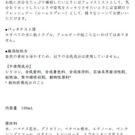
お肌に水分をたっぷり補給したいときにはフェイスミストとして、気
分をリセットしたいときや空気をスッキリさせたいときには空間のリ
フレッシュナー（ルームスプレー）として、様々なシーンでお使いい
ただけます。
●
パッチテスト済
※すべての方に肌トラブル、アレルギーが起こらないわけではありま
せん。
●
無添加処方
自然の素材を活かすため、以下の合成成分は使用していません。
【不使用成分】
シリコン、合成香料、合成着色料、合成保存料、石油系界面活性剤、
鉱物油、紫外線吸収剤、動物性原料*
* 動物殺傷成分のこと
内容量
100mL
原材料
水、ハマナス花水、グリセリン、ベチベル根水、エタノール、ペンチ
レングリコール、ベタイン、トレハロース、トウキンセンカ花エキ