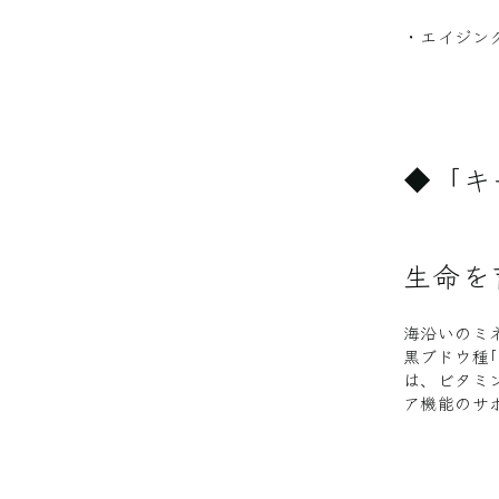
・エイジン
◆「キ
生命を
海沿いのミ
黒ブドウ種
は、ビタミ
ア機能のサ