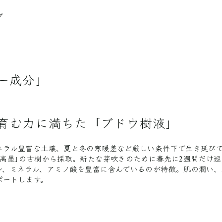
グ
ー成分」
育む力に満ちた「ブドウ樹液」
ネラル豊富な土壌、夏と冬の寒暖差など厳しい条件下で生き延び
｢高墨｣の古樹から採取。新たな芽吹きのために春先に2週間だけ
ン、ミネラル、アミノ酸を豊富に含んでいるのが特徴。肌の潤い、
ポートします。