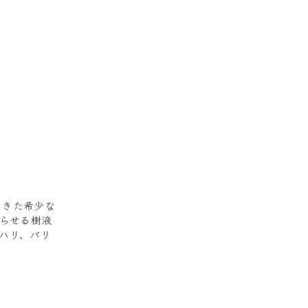
てきた希少な
巡らせる樹液
ハリ、バリ