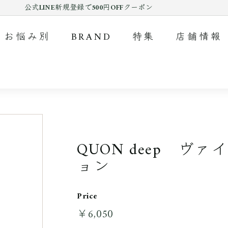
公式LINE新規登録で500円OFFクーポン
Pause
slideshow
お悩み別
BRAND
特集
店舗情報
QUON deep 
ョン
Price
￥6,050
￥6,050
通
常