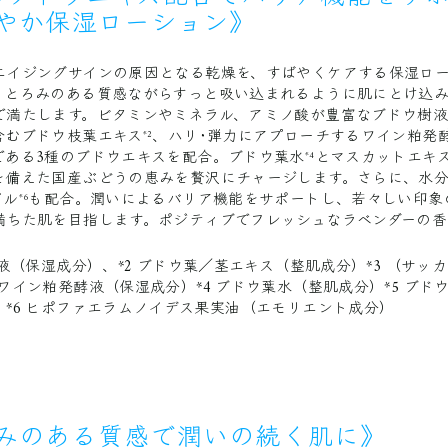
やか保湿ローション》
エイジングサインの原因となる乾燥を、すばやくケアする保湿ロ
りとろみのある質感ながらすっと吸い込まれるように肌にとけ込
で満たします。ビタミンやミネラル、アミノ酸が豊富なブドウ樹
含むブドウ枝葉エキス
、ハリ･弾力にアプローチするワイン粕発
*2
である3種のブドウエキスを配合。ブドウ葉水
とマスカットエキ
*4
を備えた国産ぶどうの恵みを贅沢にチャージします。さらに、水
イル
も配合。潤いによるバリア機能をサポートし、若々しい印象
*6
満ちた肌を目指します。ポジティブでフレッシュなラベンダーの香
樹液（保湿成分）、
*2
ブドウ葉／茎エキス（整肌成分）
*3
（サッカ
/ワイン粕発酵液（保湿成分）
*4
ブドウ葉水（整肌成分）
*5
ブド
*6
ヒポファエラムノイデス果実油（エモリエント成分）
みのある質感で潤いの続く肌に》