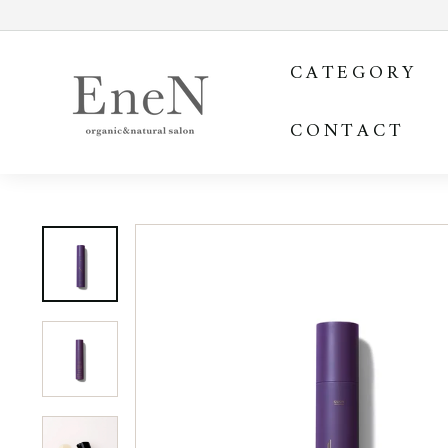
コ
ン
E
テ
CATEGORY
ン
n
ツ
e
を
CONTACT
N
ス
o
キ
ッ
n
プ
l
す
i
る
n
e
s
h
o
p