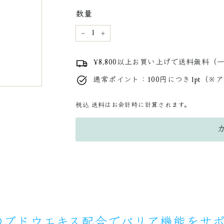
料
数量
金
−
+
¥8,800以上お買い上げで送料無料（
通常ポイント：100円につき1pt（※
税込
送料はお会計時に計算されます。
のブドウエキス配合でバリア機能をサ