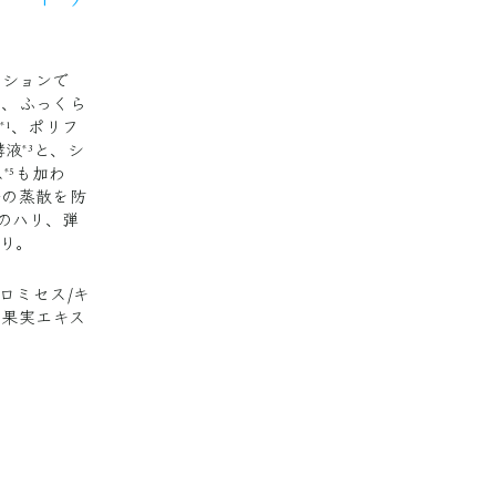
ーションで
み、ふっくら
液
、ポリフ
*1
酵液
と、シ
*3
ス
も加わ
*5
分の蒸散を防
のハリ、弾
り。
ロミセス/キ
ウ果実エキス