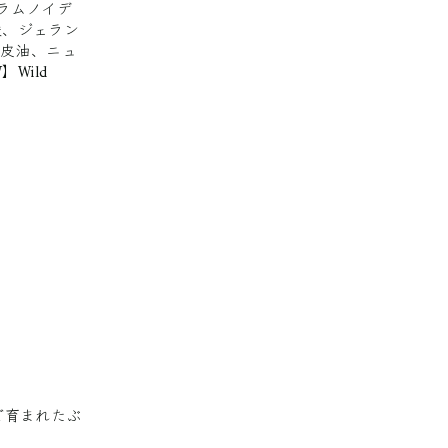
ラムノイデ
酸、ジェラン
果皮油、ニュ
】Wild
で育まれたぶ