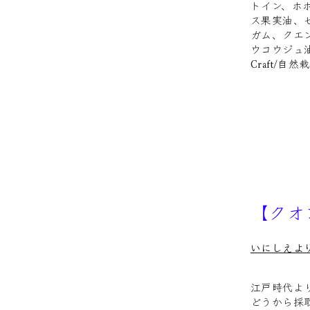
トイン、ホ
ス果実油、
ガム、クエ
ウコウジュ
Craft/自
【クオ
いにしえよ
江戸時代よ
どうから採