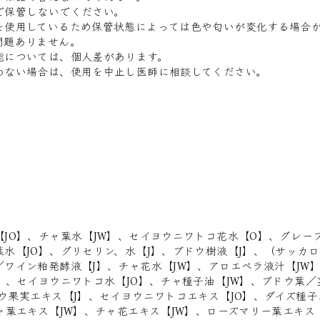
で保管しないでください。
を使用しているため保管状態によっては色や匂いが変化する場合
問題ありません。
能については、個人差があります。
わない場合は、使用を中止し医師に相談してください。
【JO】、チャ葉水【JW】、セイヨウニワトコ花水【O】、グレー
葉水【JO】、グリセリン、水【J】、ブドウ樹液【J】、（サッカ
／ワイン粕発酵液【J】、チャ花水【JW】、アロエベラ液汁【JW
O】、セイヨウニワトコ水【JO】、チャ種子油【JW】、ブドウ葉／
ドウ果実エキス【J】、セイヨウニワトコエキス【JO】、ダイズ種子
ャ葉エキス【JW】、チャ花エキス【JW】、ローズマリー葉エキス