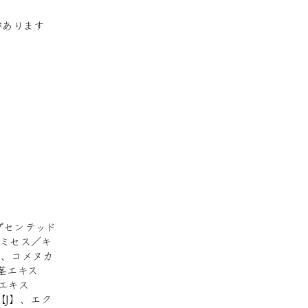
があります
プセンテッド
ロミセス／キ
】、コメヌカ
茎エキス
エキス
【J】、エク