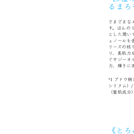
るまろ
さまざまな
す。ほんの
とした潤い
ェノールを
リーズの核
り、美肌力
ぐサジーオ
力、輝きに
*1 ブドウ
シリヌム）
（整肌成分）
《
とろ