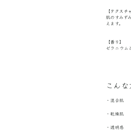
【テクスチ
肌のすみず
えます。
【香り】
ゼラニウム
こんな
・混合肌
・乾燥肌
・透明感