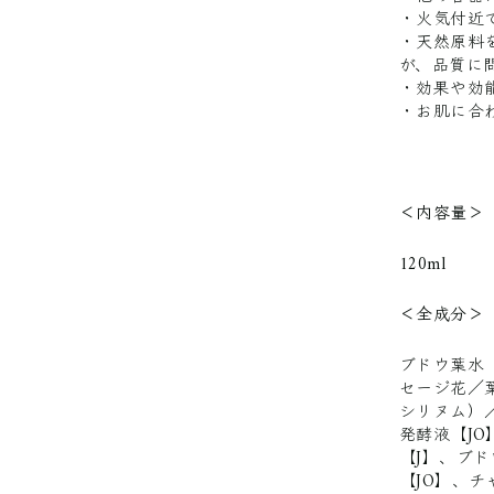
・火気付近
・天然原料
が、品質に
・効果や効
・お肌に合
＜内容量＞
120ml
＜全成分＞
ブドウ葉水
セージ花／
シリヌム）
発酵液【J
【J】、ブ
【JO】、チ