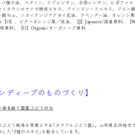
ホバ種子油、ベタイン、リゾレシチン、水添レシチン、ヒポファエ
セイヨウシロヤナギ樹皮エキス、クインスシードエキス、クエン
ン酸Ｎａ、ニオイテンジクアオイ花油、ラベンダー油、オレンジ
油【O】、ビターオレンジ葉／枝油、
【J】Japanese/国産原料、【W
然栽培原料、【O】Organic/オーガニック原料
ンディープのものづくり】
り命を紡ぐ国産ぶどうの力
りぶどう栽培を家業とする｢カラフルぶどう園｣。山形県庄内地方
取した｢3種のエキス｣を配合しています。