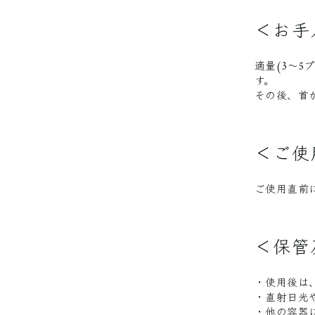
＜お手
適量(3〜
す。
その後、首
＜ご使
ご使用直
＜保管
・使用後は
・直射日光
・他の容器