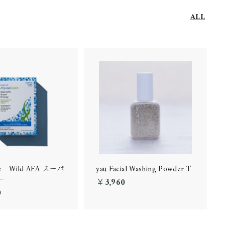
ALL
re Wild AFA スーパ
yau Facial Washing Powder T
ー
￥3,960
￥
0
￥
3
1
,
2
9