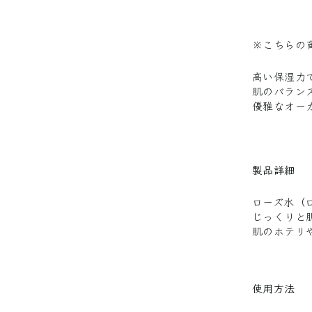
※こちらの商
高い保湿力
肌のバラン
優雅なオー
製品詳細
ローズ水（
じっくりと
肌のホテリ
使用方法