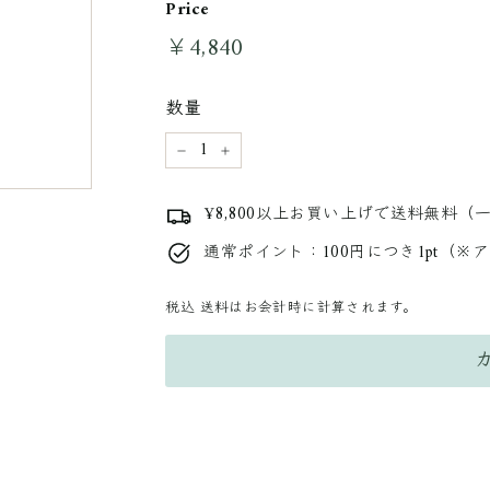
Price
￥4,840
￥4,840
通
常
料
数量
金
−
+
¥8,800以上お買い上げで送料無料（
通常ポイント：100円につき1pt（※
税込
送料はお会計時に計算されます。