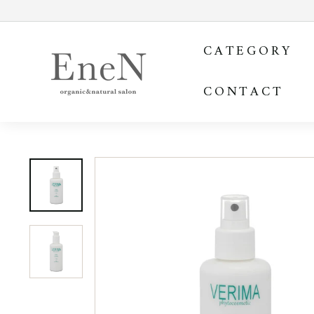
コ
ン
E
テ
CATEGORY
ン
n
ツ
e
を
CONTACT
N
ス
o
キ
ッ
n
プ
l
す
i
る
n
e
s
h
o
p