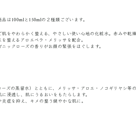
品は100mlと150mlの２種類ございます。
で肌をやわらかく整える、やさしい使い心地の化粧水。赤みや乾
スを整えるアロエベラ・メリッサを配合。
ガニックローズの香りがお顔の緊張をほぐします。
ローズの蒸留水）とともに、メリッサ・アロエ・ノコギリヤシ等
肌に浸透し、肌にうるおいをもたらします。
や炎症を抑え、キメの整う健やかな肌に。