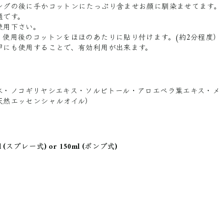
ングの後に手かコットンにたっぷり含ませお顔に馴染ませてます
適です。
使用下さい。
、使用後のコットンをほほのあたりに貼り付けます。(約2分程度
甲にも使用することで、有効利用が出来ます。
水・ノコギリヤシエキス・ソルビトール・アロエベラ葉エキス・
天然エッセンシャルオイル）
 (スプレー式) or 150ml (ポンプ式)