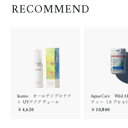
RECOMMEND
luamo オールデイプロテク
AquaeCare Wild
ト UVアクアヴェール
ティー（カプセル
￥4,620
￥
￥10,800
￥
4
1
,
0