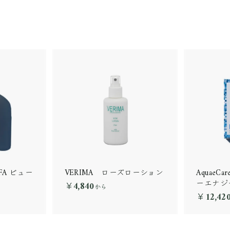
 AFA ビュー
VERIMA ローズローション
AquaeCa
）
ーエナジ
￥4,840
￥
から
￥12,42
4
,
8