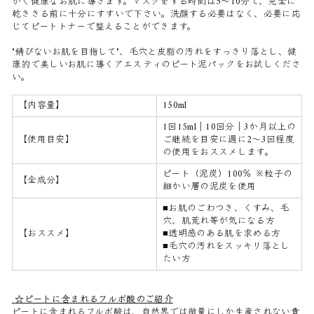
かく健康なお肌に導きます。マスクをする時間は5〜10分で、完全に
乾ききる前に十分にすすいで下さい。洗顔する必要はなく、必要に応
じてピートトナーで整えることができます。
"錆びないお肌を目指して"、毛穴と皮脂の汚れをすっきり落とし、健
康的で美しいお肌に導くアエスティのピート泥パックをお試しくださ
い。
【内容量】
150ml
1回15ml｜10回分｜3か月以上の
【使用目安】
ご継続を目安に週に2～3回程度
の使用をおススメします。
ピート（泥炭）100％ ※粒子の
【全成分】
細かい層の泥炭を使用
■お肌のごわつき、くすみ、毛
穴、肌荒れ等が気になる方
【おススメ】
■透明感のある肌を求める方
■毛穴の汚れをスッキリ落とし
たい方
☆ピートに含まれるフルボ酸のご紹介
ピートに含まれるフルボ酸は、自然界では微量にしか生産されない貴