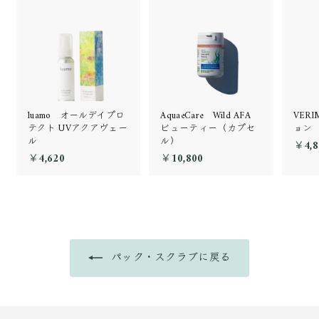
luamo オールデイプロ
AquaeCare Wild AFA
VER
テクト UVアクアヴェー
ビューティー（カプセ
ョン
ル
ル）
￥4,8
￥4,620
￥
￥10,800
￥
4
1
,
0
6
,
2
8
0
0
0
パック・スクラブに戻る