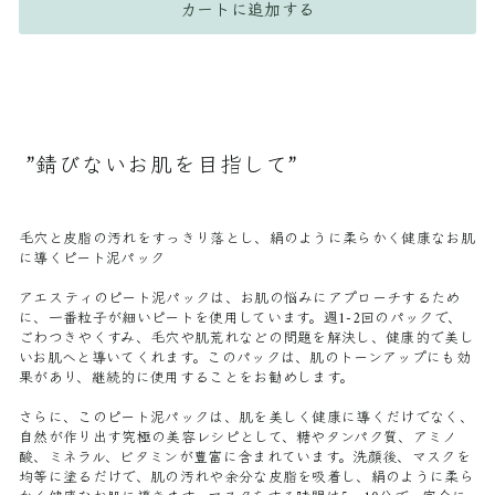
カートに追加する
”錆びないお肌を目指して”
毛穴と皮脂の汚れをすっきり落とし、絹のように柔らかく健康なお肌
に導くピート泥パック
アエスティのピート泥パックは、お肌の悩みにアプローチするため
に、一番粒子が細いピートを使用しています。週1-2回のパックで、
ごわつきやくすみ、毛穴や肌荒れなどの問題を解決し、健康的で美し
いお肌へと導いてくれます。このパックは、肌のトーンアップにも効
果があり、継続的に使用することをお勧めします。
さらに、このピート泥パックは、肌を美しく健康に導くだけでなく、
自然が作り出す究極の美容レシピとして、糖やタンパク質、アミノ
酸、ミネラル、ビタミンが豊富に含まれています。洗顔後、マスクを
均等に塗るだけで、肌の汚れや余分な皮脂を吸着し、絹のように柔ら