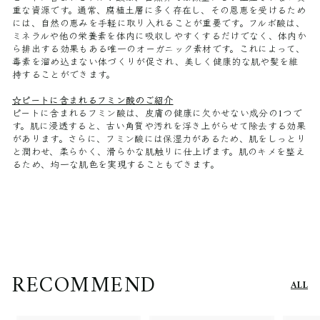
重な資源です。通常、腐植土層に多く存在し、その恩恵を受けるため
には、自然の恵みを手軽に取り入れることが重要です。フルボ酸は、
ミネラルや他の栄養素を体内に吸収しやすくするだけでなく、体内か
ら排出する効果もある唯一のオーガニック素材です。これによって、
毒素を溜め込まない体づくりが促され、美しく健康的な肌や髪を維
持することができます。
☆ピートに含まれるフミン酸のご紹介
ピートに含まれるフミン酸は、皮膚の健康に欠かせない成分の1つで
す。肌に浸透すると、古い角質や汚れを浮き上がらせて除去する効果
があります。さらに、フミン酸には保湿力があるため、肌をしっとり
と潤わせ、柔らかく、滑らかな肌触りに仕上げます。肌のキメを整え
るため、均一な肌色を実現することもできます。
RECOMMEND
ALL