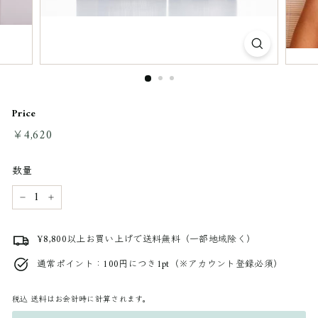
Price
通
￥4,620
￥4,620
常
料
数量
金
−
+
¥8,800以上お買い上げで送料無料（一部地域除く）
通常ポイント：100円につき1pt（※アカウント登録必須）
税込
送料はお会計時に計算されます。