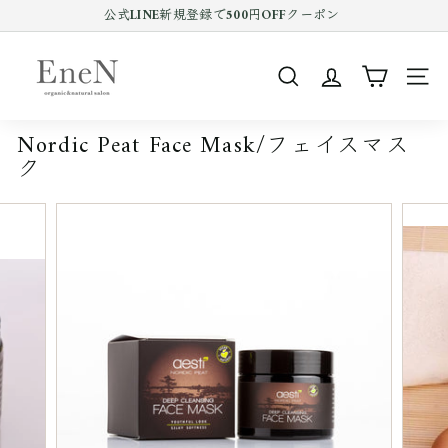
コ
公式LINE新規登録で500円OFFクーポン
ン
Pause
テ
E
slideshow
ン
n
ツ
SEARCH
SIT
e
を
ス
N
キ
Nordic Peat Face Mask/フェイスマス
o
ッ
ク
プ
n
す
l
る
i
n
e
s
h
o
p