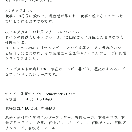
5分から10分が飲み頃です。
<スタッフより>
食事の30分前に飲むと、満腹感が得られ、食事を控えなくてはいけ
ないときにもおすすめです!
<<ヒルデガルトのお茶シリーズについて>>
ドイツの修道女ヒルデガルトは、12世紀ごろに活躍した世界初の女
性博物学者。
ヨーロッパに初めて「ラベンダー」という言葉と、その優れたパワー
を紹介したと言われ、その業績は中国医学やアーユルヴェーダに影響
を与えてきました。
ヒルデガルトが残した800年前のレシピに基づき、歴史のあるハーブ
をブレンドしたシリーズです。
サイズ：外箱サイズ:H12cm×W7cm×D8cm
内容量：23.4g (1.3g×18袋)
取得認証：EUビオ、有機JAS
成分・原材料：有機エルダーフラワー、有機セージ、有機ヤロウ、有
機ブラックベリーの葉、有機ジュニパーベリー、有機タイム、有機プ
リムローズ、有機カモミール