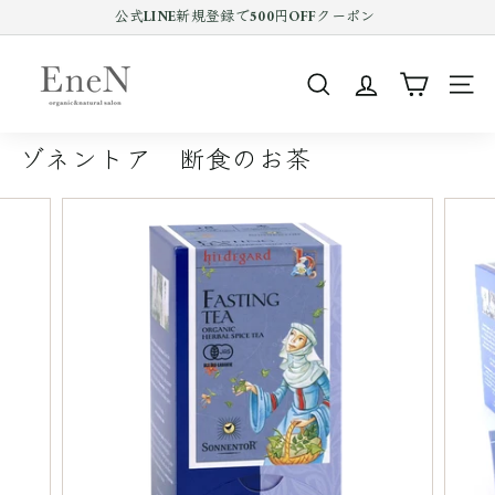
コ
公式LINE新規登録で500円OFFクーポン
ン
Pause
テ
E
slideshow
ン
n
ツ
SEARCH
SIT
e
を
ス
N
キ
ゾネントア 断食のお茶
o
ッ
プ
n
す
l
る
i
n
e
s
h
o
p