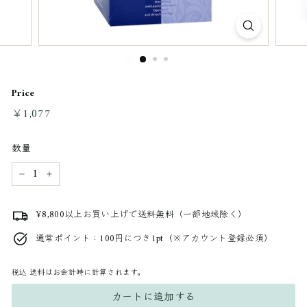
Price
通
￥1,077
￥1,077
常
料
数量
金
−
+
¥8,800以上お買い上げで送料無料（一部地域除く）
通常ポイント：100円につき1pt（※アカウント登録必須）
税込
送料はお会計時に計算されます。
カートに追加する