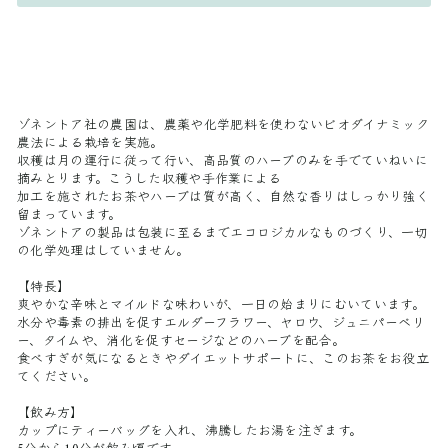
ゾネントア社の農園は、農薬や化学肥料を使わないビオダイナミック
農法による栽培を実施。
収穫は月の運行に従って行い、高品質のハーブのみを手でていねいに
摘みとります。こうした収穫や手作業による
加工を施されたお茶やハーブは質が高く、自然な香りはしっかり強く
留まっています。
ゾネントアの製品は包装に至るまでエコロジカルなものづくり、一切
の化学処理はしていません。
【特長】
爽やかな辛味とマイルドな味わいが、一日の始まりにむいています。
水分や毒素の排出を促すエルダーフラワー、ヤロウ、ジュニパーベリ
ー、タイムや、消化を促すセージなどのハーブを配合。
食べすぎが気になるときやダイエットサポートに、このお茶をお役立
てください。
【飲み方】
カップにティーバッグを入れ、沸騰したお湯を注ぎます。