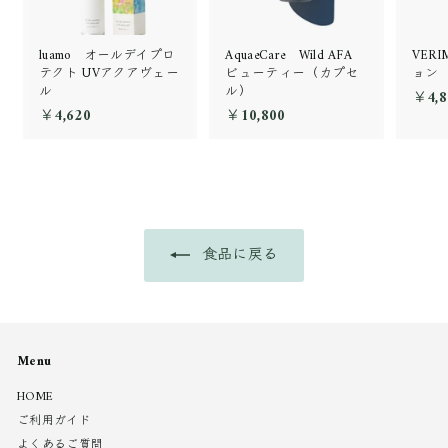
luamo オールデイプロ
AquaeCare Wild AFA
VER
テクト UVアクアヴェー
ビューティー（カプセ
ョン
ル
ル）
￥4,8
￥4,620
￥
￥10,800
￥
4
1
,
0
6
,
2
8
0
0
0
食品に戻る
Menu
HOME
ご利用ガイド
よくあるご質問