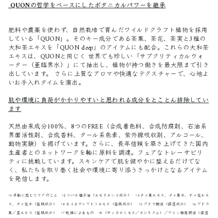
QUONの哲学をベースにしたボタニカルパワーを継承
肥料や農薬を使わず、自然栽培で育んだワイルドクラフト植物を採用
している「QUON」。そのキー成分である茶葉、茶花、茶実と3種の
大和茶エキスを「QUON deep」のアイテムにも配合。これらの大和茶
エキスは、QUONと同じく 世界でも珍しい「サブクリティカルウォ
ーター（亜臨界水）」にて抽出し、植物が持つ働きを最大限まで引き
出しています。 さらに上質なアロマや快適なテクスチャーで、心地よ
いお手入れタイムを演出。
肌や環境に負荷がかかりやすいと思われる成分をとことん排除してい
ます
天然由来成分100％、8つのFREE（合成着色料、合成防腐剤、石油系
界面活性剤、合成香料、タール系色素、紫外線吸収剤、アルコール、
動物実験）を掲げています。さらに、長年信頼を築き上げてきた国内
生産者とのネットワークを軸に原料を調達。フェアなトレーサビリ
ティに挑戦しています。スキンケアで肌を健やかに整えるだけでな
く、私たちを取り巻く社会や環境に寄り添うきっかけとなるアイテム
を発信します。
*1 年齢に応じたケアのこと *2 ツバキ種子油（エモリエント成分） *3 チャ葉エキス、チャ葉水、チャ花エキ
ス、チャ花水（整肌成分） *4 セイヨウニワトコエキス（整肌成分） *5 ブドウ樹液（保湿成分） *6 ブドウ
葉／茎エキス（整肌成分） *7 乾燥によるもの *8 （サッカロミセス／キシリヌム）／ワイン粕発酵液（保湿