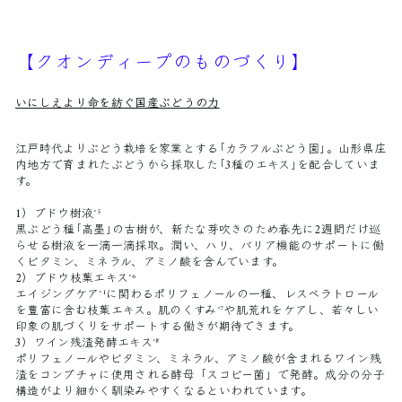
【クオンディープのものづくり】
いにしえより命を紡ぐ国産ぶどうの力
江戸時代よりぶどう栽培を家業とする｢カラフルぶどう園｣。山形県庄
内地方で育まれたぶどうから採取した｢3種のエキス｣を配合していま
す。
1）ブドウ樹液
*5
黒ぶどう種｢高墨｣の古樹が、新たな芽吹きのため春先に2週間だけ巡
らせる樹液を一滴一滴採取。潤い、ハリ、バリア機能のサポートに働
くビタミン、ミネラル、アミノ酸を含んでいます。
2）ブドウ枝葉エキス
*6
エイジングケア
に関わるポリフェノールの一種、レスベラトロール
*1
を豊富に含む枝葉エキス。肌のくすみ
や肌荒れをケアし、若々しい
*7
印象の肌づくりをサポートする働きが期待できます。
3）ワイン残渣発酵エキス
*8
ポリフェノールやビタミン、ミネラル、アミノ酸が含まれるワイン残
渣をコンブチャに使用される酵母「スコビー菌」で発酵。成分の分子
構造がより細かく馴染みやすくなるといわれています。