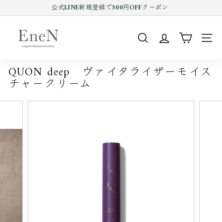
コ
公式LINE新規登録で500円OFFクーポン
ン
Pause
テ
E
slideshow
ン
n
ツ
SEARCH
SIT
e
を
ス
N
キ
QUON deep ヴァイタライザーモイス
o
ッ
チャークリーム
プ
n
す
l
る
i
n
e
s
h
o
p