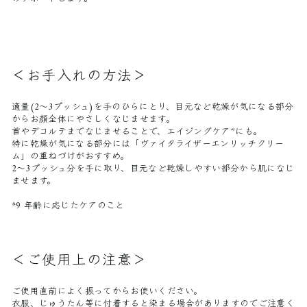
＜お手入れの方法＞
適量(2〜3プッシュ)を手のひらにとり、目元など乾燥が気になる部分
からお顔全体にやさしくなじませます。
首やデコルテまでなじませることで、エイジングケア
にも。
*9
特に乾燥が気になる部分には「ヴァイタライザーエンリッチクリー
ム」の重ねづけがおすすめ。
2〜3プッシュ分を手に取り、目元など乾燥しやすい部分から肌になじ
ませます。
*9 年齢に応じたケアのこと
＜ご使用上の注意＞
ご使用直前によく振ってからお使いください。
衣服、じゅうたん等に付着すると染まる場合がありますのでご注意く