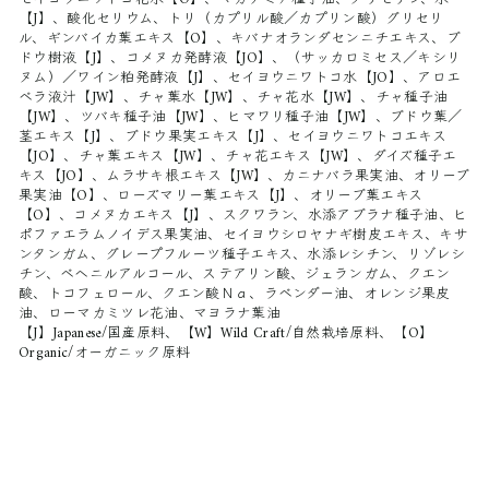
【J】、酸化セリウム、トリ（カプリル酸／カプリン酸）グリセリ
ル、ギンバイカ葉エキス【O】、キバナオランダセンニチエキス、ブ
ドウ樹液【J】、コメヌカ発酵液【JO】、（サッカロミセス／キシリ
ヌム）／ワイン粕発酵液【J】、セイヨウニワトコ水【JO】、アロエ
ベラ液汁【JW】、チャ葉水【JW】、チャ花水【JW】、チャ種子油
【JW】、ツバキ種子油【JW】、ヒマワリ種子油【JW】、ブドウ葉／
茎エキス【J】、ブドウ果実エキス【J】、セイヨウニワトコエキス
【JO】、チャ葉エキス【JW】、チャ花エキス【JW】、ダイズ種子エ
キス【JO】、ムラサキ根エキス【JW】、カニナバラ果実油、オリーブ
果実油【O】、ローズマリー葉エキス【J】、オリーブ葉エキス
【O】、コメヌカエキス【J】、スクワラン、水添アブラナ種子油、ヒ
ポファエラムノイデス果実油、セイヨウシロヤナギ樹皮エキス、キサ
ンタンガム、グレープフルーツ種子エキス、水添レシチン、リゾレシ
チン、ベヘニルアルコール、ステアリン酸、ジェランガム、クエン
酸、トコフェロール、クエン酸Ｎａ、ラベンダー油、オレンジ果皮
油、ローマカミツレ花油、マヨラナ葉油
【J】Japanese/国産原料、【W】Wild Craft/自然栽培原料、【O】
Organic/オーガニック原料