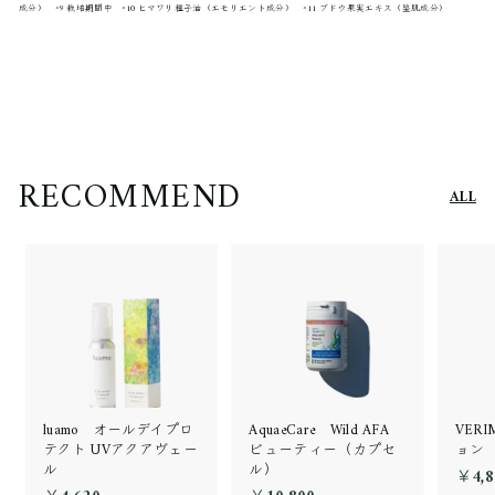
成分） *9 栽培期間中 *10 ヒマワリ種子油（エモリエント成分） *11 ブドウ果実エキス（整肌成分）
RECOMMEND
ALL
luamo オールデイプロ
AquaeCare Wild AFA
VER
テクト UVアクアヴェー
ビューティー（カプセ
ョン
ル
ル）
￥4,8