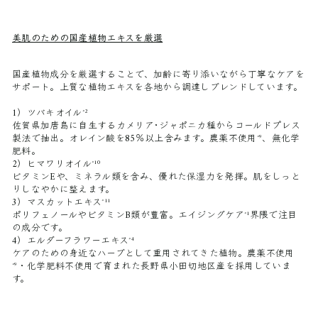
美肌のための国産植物エキスを厳選
国産植物成分を厳選することで、加齢に寄り添いながら丁寧なケアを
サポート。上質な植物エキスを各地から調達しブレンドしています。
1）ツバキオイル
*2
佐賀県加唐島に自生するカメリア･ジャポニカ種からコールドプレス
製法で抽出。オレイン酸を85％以上含みます。農薬不使用
、無化学
*9
肥料。
2）ヒマワリオイル
*10
ビタミンEや、ミネラル類を含み、優れた保湿力を発揮。肌をしっと
りしなやかに整えます。
3）マスカットエキス
*11
ポリフェノールやビタミンB類が豊富。エイジングケア
界隈で注目
*1
の成分です。
4）エルダーフラワーエキス
*4
ケアのための身近なハーブとして重用されてきた植物。農薬不使用
・化学肥料不使用で育まれた長野県小田切地区産を採用していま
*9
す。