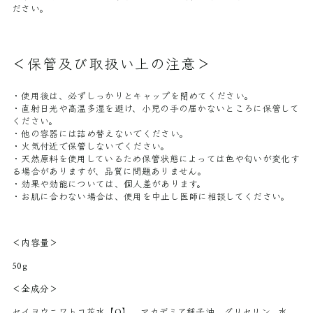
ださい。
＜保管及び取扱い上の注意＞
・使用後は、必ずしっかりとキャップを閉めてください。
・直射日光や高温多湿を避け、小児の手の届かないところに保管して
ください。
・他の容器には詰め替えないでください。
・火気付近で保管しないでください。
・天然原料を使用しているため保管状態によっては色や匂いが変化す
る場合がありますが、品質に問題ありません。
・効果や効能については、個人差があります。
・お肌に合わない場合は、使用を中止し医師に相談してください。
＜内容量＞
50g
＜全成分＞
セイヨウニワトコ花水【O】、マカデミア種子油、グリセリン、水