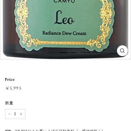
Price
通
￥5,995
￥5,995
常
料
数量
金
−
+