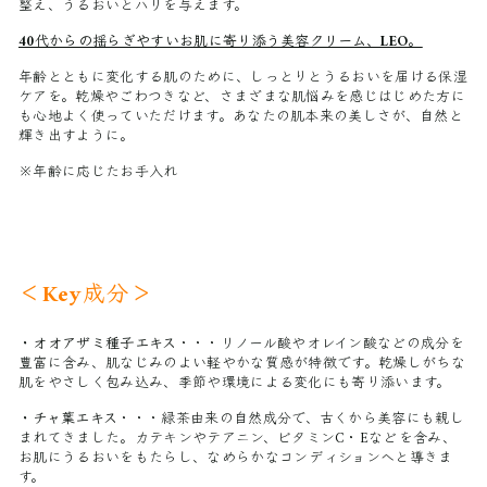
整え、うるおいとハリを与えます。
40代からの揺らぎやすいお肌に寄り添う美容クリーム、LEO。
年齢とともに変化する肌のために、しっとりとうるおいを届ける保湿
ケアを。乾燥やごわつきなど、さまざまな肌悩みを感じはじめた方に
も心地よく使っていただけます。あなたの肌本来の美しさが、自然と
輝き出すように。
※年齢に応じたお手入れ
＜Key成分＞
・オオアザミ種子エキス
・・・
リノール酸やオレイン酸などの成分を
豊富に含み、肌なじみのよい軽やかな質感が特徴です。乾燥しがちな
肌をやさしく包み込み、季節や環境による変化にも寄り添います。
・チャ葉エキス
・・・
緑茶由来の自然成分で、古くから美容にも親し
まれてきました。
カテキンやテアニン、ビタミンC・Eなどを含み、
お肌にうるおいをもたらし、なめらかなコンディションへと導きま
す。