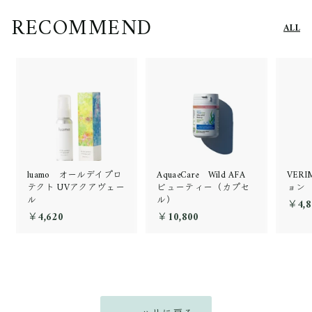
RECOMMEND
ALL
luamo オールデイプロ
AquaeCare Wild AFA
VER
テクト UVアクアヴェー
ビューティー（カプセ
ョン
ル
ル）
￥4,8
￥4,620
￥
￥10,800
￥
4
1
,
0
6
,
2
8
0
0
0