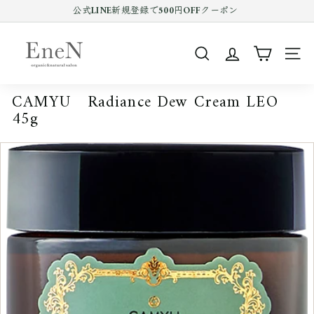
コ
公式LINE新規登録で500円OFFクーポン
ン
Pause
テ
E
slideshow
ン
n
ツ
SEARCH
SIT
e
を
ス
N
キ
CAMYU Radiance Dew Cream LEO
o
ッ
45g
プ
n
す
l
る
i
n
e
s
h
o
p