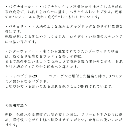
・バクチオール
・・・
バブチというマメ科植物から抽出される自然由
来の成分で、お肌をなめらかに整え、ハリとうるおいをプラス。近年
では“レチノールに代わる成分”としても知られています。
・パチョリ
・・・
大地のような深みとエキゾチックな香りが印象的な
精油です。
乾燥が気になる肌にやさしくなじみ、ゆらぎやすい季節のスキンケア
に心強い存在です。
・シダーウッド
・・・
古くから重宝されてきたシダーウッドの精油
は、ぬくもりを感じるウッディな香りが特徴。
まるで森の中にいるような心地よさで気分を落ち着かせながら、お肌
を引き締めてすこやかな印象へと導きます。
・トリペプチド-29
・・・
コラーゲンと類似した構造を持つ、3つのア
ミノ酸からなるペプチド。
しなやかでうるおいのあるお肌を保つことが期待されています。
＜使用方法＞
朝晩、化粧水や美容液でお肌を整えた後に、クリームを手のひらに温
め、深呼吸しながらお肌へ馴染ませてください。全身にお使いいただ
けます。