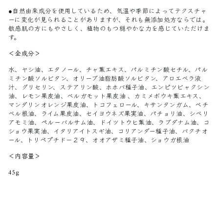
●自然由来成分を使用しているため、気温や季節によってテクスチャ
ーに変化が見られることがありますが、それも無添加処方ならでは。
敏感肌の方にもやさしく、植物のもつ穏やかな力を感じていただけま
す。
＜全成分＞
水、ヤシ油、エタノール、チャ葉エキス、パルミチン酸セチル、パル
ミチン酸ソルビタン、オリーブ油脂肪酸ソルビタン、アロエベラ液
汁、グリセリン、ステアリン酸、ホホバ種子油、エンピツビャクシン
油、レモン果皮油、ベルガモット果皮油 、カミメボウキ葉エキス、
マンダリンオレンジ果皮油、トコフェロール、キサンタンガム、ベチ
ベル根油、ライム果皮油、セイヨウネズ果実油、パチョリ油、シベリ
アモミ油、ペルーバルサム油、ドイツトウヒ葉油、ラブダナム油、コ
ショウ果実油、イタリアイトスギ油、コリアンダー種子油、バクチオ
ール、トリペプチド－２９、オオアザミ種子油、ショウガ根油
＜内容量＞
45g