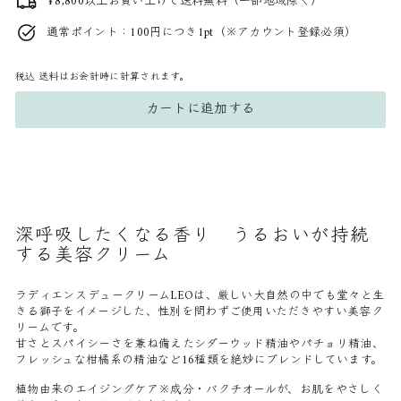
¥8,800以上お買い上げで送料無料（一部地域除く）
通常ポイント：100円につき1pt（※アカウント登録必須）
税込
送料はお会計時に計算されます。
カートに追加する
深呼吸したくなる香り
うるおいが持続
する美容クリーム
ラディエンスデュークリームLEOは、厳しい大自然の中でも堂々と生
きる獅子をイメージした、性別を問わずご使用いただきやすい美容ク
リームです。
甘さとスパイシーさを兼ね備えたシダーウッド精油やパチョリ精油、
フレッシュな柑橘系の精油など16種類を絶妙にブレンドしています。
植物由来のエイジングケア※成分・バクチオールが、お肌をやさしく