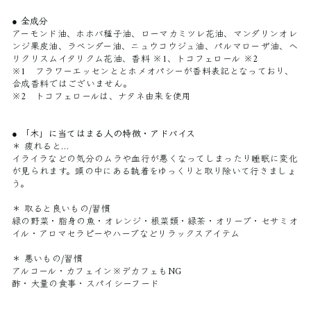
● 全成分
アーモンド油、ホホバ種子油、ローマカミツレ花油、マンダリンオレ
ンジ果皮油、ラベンダー油、ニュウコウジュ油、パルマローザ油、ヘ
リクリスムイタリクム花油、香料 ※1、トコフェロール ※2
※1 フラワーエッセンととホメオパシーが香料表記となっており、
合成香料ではございません。
※2 トコフェロールは、ナタネ由来を使用
● 「木」に当てはまる人の特徴・アドバイス
＊ 疲れると…
イライラなどの気分のムラや血行が悪くなってしまったり睡眠に変化
が見られます。頭の中にある執着をゆっくりと取り除いて行きましょ
う。
＊ 取ると良いもの/習慣
緑の野菜・脂身の魚・オレンジ・根菜類・緑茶・オリーブ・セサミオ
イル・アロマセラピーやハーブなどリラックスアイテム
＊ 悪いもの/習慣
アルコール・カフェイン※デカフェもNG
酢・大量の食事・スパイシーフード