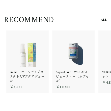
RECOMMEND
ALL
luamo オールデイプロ
AquaeCare Wild AFA
VER
テクト UVアクアヴェー
ビューティー（カプセ
ョン
ル
ル）
￥4,8
￥4,620
￥
￥10,800
￥
4
1
,
0
6
,
2
8