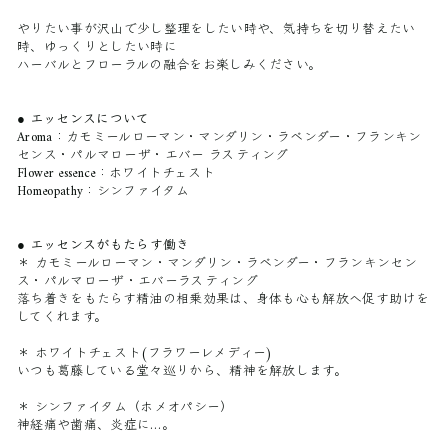
やりたい事が沢山で少し整理をしたい時や、気持ちを切り替えたい
時、ゆっくりとしたい時に
ハーバルとフローラルの融合をお楽しみください。
● エッセンスについて
Aroma：カモミールローマン・マンダリン・ラベンダー・フランキン
センス・パルマローザ・エバー ラスティング
Flower essence：ホワイトチェスト
Homeopathy：シンファイタム
● エッセンスがもたらす働き
＊ カモミールローマン・マンダリン・ラベンダー・フランキンセン
ス・パルマローザ・エバーラスティング
落ち着きをもたらす精油の相乗効果は、身体も心も解放へ促す助けを
してくれます。
＊ ホワイトチェスト(フラワーレメディー)
いつも葛藤している堂々巡りから、精神を解放します。
＊ シンファイタム（ホメオパシー）
神経痛や歯痛、炎症に…。