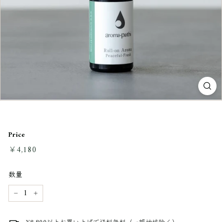
Price
通
￥4,180
￥4,180
常
料
数量
金
−
+