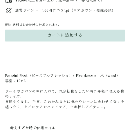
¥8,800以上お買い上げで送料無料（一部地域除く）
通常ポイント：100円につき1pt（※アカウント登録必須）
税込
送料はお会計時に計算されます。
カートに追加する
Peaceful-Fresh（ピースフルフレッシュ）/ Five elements：木（wood）
容量：10mL
ポーチやカバンの中に入れて、気分転換をしたい時に手軽に使える携
帯サイズ。
首筋やうなじ、手首、こめかみなどに気分やシーンに合わせて香りを
纏ったり、ネイルケアやハンドケア、ツボ押しアイテムに。
ー 考えすぎた時の休息オイル ー