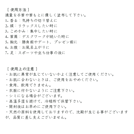
［ 使用方法 ］
適量を手首や首もとに優しく塗布して下さい。
1. 香る：気持ちの切り替えに
2. 頭：リラックスしたい時に
3. こめかみ：集中したい時に
4. 首肩：デスクワークが続いた時に
5. 胸元：勝負前やデート、プレゼン前に
6. お腹：お風呂上がりに
7. 足：スポーツや立ち仕事の後に
［ 使用上の注意 ］
・お肌に異常が生じていないかよく注意してご使用ください。
・お肌に合わないときは、ご使用をおやめください。
・食用、飲用できません。
・衣服に付かないようにご注意下さい。
・シミになる場合がございます。
・高温多湿を避けて、冷暗所で保管下さい。
・開封後はお早めにご使用下さい。
・天然の原料を使用しておりますので、沈殿が生じる事がございます
が、品質に差し支えございません。