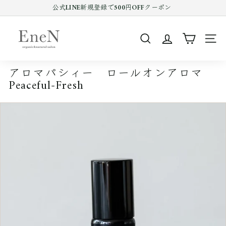
コ
公式LINE新規登録で500円OFFクーポン
ン
Pause
テ
E
slideshow
ン
n
ツ
SEARCH
SIT
e
を
ス
N
キ
アロマパシィー ロールオンアロマ
o
ッ
Peaceful-Fresh
プ
n
す
l
る
i
n
e
s
h
o
p