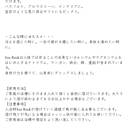
だけます。
バスソルト、アロマストーン、インテリアに。
宝石のような見た目はギフトにもピッタリ。
・こんな時にオススメ・・・
冷えを感じた時に。一日の疲れを癒したい時に。身体を清めたい時
に。
Sea Rockは人体では作ることの出来ないカルシウムやマグネシウムを
はじめとするナトリウム、マンガン、鉄分、銅、亜鉛が含まれていま
す。
自然の力を借りて、心身共にデトックスしましょう。
【使用方法】
ご家庭の浴槽にそのまま入れて頂くと自然に溶けていきます。大きさ
により溶け終わるまで６０分以上かかる場合もございます。
【注意事項】
入浴時Sea Rockが溶けていく過程で角が鋭く尖る事もございます。
溶け残りが気になる場合はメッシュ状の袋に入れてお使いください。
ご使用後は浴槽や周辺をよく洗い流してください。