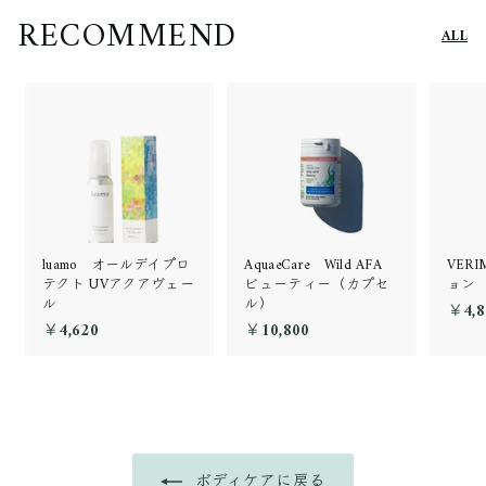
RECOMMEND
ALL
luamo オールデイプロ
AquaeCare Wild AFA
VER
テクト UVアクアヴェー
ビューティー（カプセ
ョン
ル
ル）
￥4,8
￥4,620
￥
￥10,800
￥
4
1
,
0
6
,
2
8
0
0
0
ボディケアに戻る