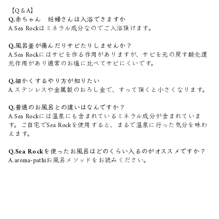
【Q＆A】
Q.赤ちゃん 妊婦さんは入浴できますか
A.Sea Rockはミネラル成分なのでご入浴頂けます。
Q.風呂釜が傷んだりサビたりしませんか？
A.Sea Rockにはサビを作る作用がありますが、サビを元の戻す酸化還
元作用があり通常のお塩に比べてサビにくいです。
Q.細かくするやり方が知りたい
A.ステンレスや金属製のおろし金で、すって頂くと小さくなります。
Q.普通のお風呂との違いはなんですか？
A.Sea Rockには温泉にも含まれているミネラル成分が含まれていま
す。ご自宅でSea Rockを使用すると、まるで温泉に行った気分を味わ
えます。
Q.Sea Rockを使ったお風呂はどのくらい入るのがオススメですか？
A.aroma-pathiお風呂メソッドをお読みください。