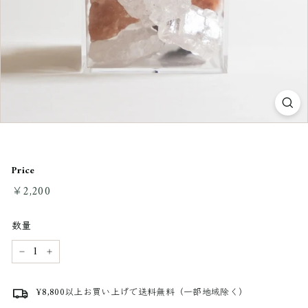
Price
通
￥2,200
￥2,200
常
料
数量
金
−
+
¥8,800以上お買い上げで送料無料（一部地域除く）