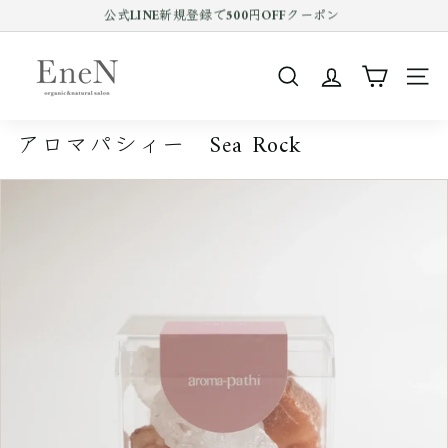
コ
公式LINE新規登録で500円OFFクーポン
ン
Pause
テ
E
slideshow
ン
n
ツ
SEARCH
SIT
e
を
ス
N
キ
アロマパシィー Sea Rock
o
ッ
プ
n
す
l
る
i
n
e
s
h
o
p