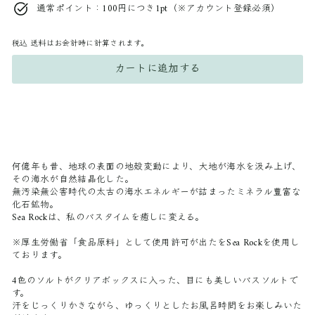
通常ポイント：100円につき1pt（※アカウント登録必須）
税込
送料はお会計時に計算されます。
カートに追加する
何億年も昔、地球の表面の地殻変動により、大地が海水を汲み上げ、
その海水が自然結晶化した。
無汚染無公害時代の太古の海水エネルギーが詰まったミネラル豊富な
化石鉱物。
Sea Rockは、私のバスタイムを癒しに変える。
※厚生労働省「食品原料」として使用許可が出たをSea Rockを使用し
ております。
4色のソルトがクリアボックスに入った、目にも美しいバスソルトで
す。
汗をじっくりかきながら、ゆっくりとしたお風呂時間をお楽しみいた