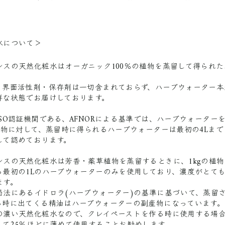
水について＞
ンスの天然化粧水はオーガニック100％の植物を蒸留して得られた
。
・界面活性剤・保存剤は一切含まれておらず、ハーブウォーター本
鮮な状態でお届けしております。
SO認証機関である、AFNORによる基準では、ハーブウォーター
の植物に対して、蒸留時に得られるハーブウォーターは最初の4Lま
して認めております。
ンスの天然化粧水は芳香・薬草植物を蒸留するときに、1kgの植
る最初の1Lのハーブウォーターのみを使用しており、濃度がとて
ます。
局法にあるイドロラ(ハーブウォーター)の基準に基づいて、蒸留
る時に出てくる精油はハーブウォーターの副産物になっています。
の濃い天然化粧水なので、クレイペーストを作る時に使用する場