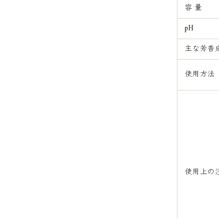
容 量
pH
主な芳香
使用方法
使用上の