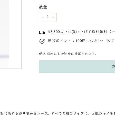
料
数量
金
−
+
¥8,800以上お買い上げで送料無料（
通常ポイント：100円につき1pt（※
税込
送料はお会計時に計算されます。
を代表する香り豊かなハーブ。すべての肌のタイプに、お肌のキメを