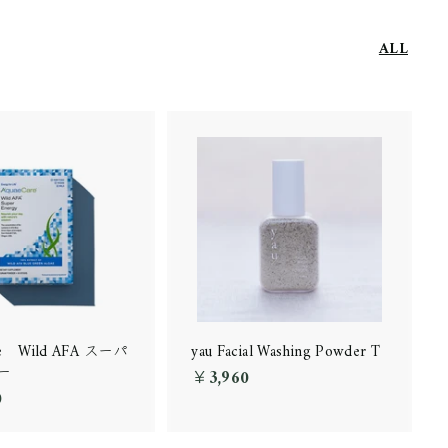
ALL
re Wild AFA スーパ
yau Facial Washing Powder T
ー
￥3,960
￥
0
￥
3
1
,
2
9