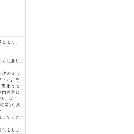
量をとり、
よく注意し
ち次のよう
ださい。そ
を悪化させ
専門医等に
味、は
斑等)や黒
合。
流してくだ
変化をしま