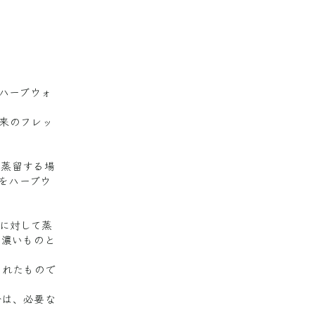
ハーブウォ
来のフレッ
を蒸留する場
でをハーブウ
物に対して蒸
も濃いものと
されたもので
合は、必要な