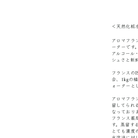
＜天然化粧
アロマフラ
ーターです
アルコール
シュさと新
フランスのI
合、1kg
ォーターと
アロマフラ
留してられ
なっており
フランス薬
す。蒸留す
とても濃度