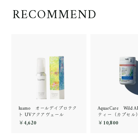
RECOMMEND
luamo オールデイプロテク
AquaeCare Wild
ト UVアクアヴェール
ティー（カプセル
￥4,620
￥
￥10,800
￥
4
1
,
0