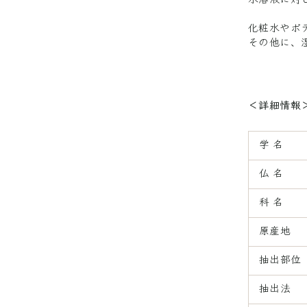
水溶液に対
化粧水やボ
その他に、
＜詳細情報
学 名
仏 名
科 名
原産地
抽出部位
抽出法