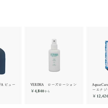
 AFA ビュー
VERIMA ローズローション
AquaeCa
）
ーエナジ
￥4,840
￥
から
￥12,42
4
,
8