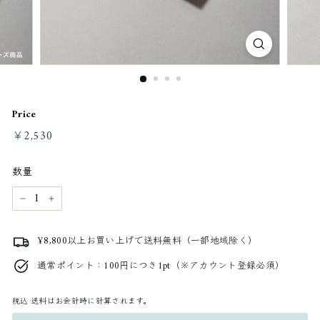
Price
通
￥2,530
￥2,530
常
料
数量
金
−
+
¥8,800以上お買い上げで送料無料（一部地域除く）
通常ポイント：100円につき1pt（※アカウント登録必須）
税込
送料はお会計時に計算されます。