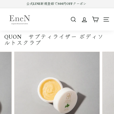
コ
公式LINE新規登録で500円OFFクーポン
ン
Pause
テ
E
slideshow
ン
n
ツ
SEARCH
SIT
e
を
ス
N
キ
QUON サブティライザー ボディソ
o
ッ
ルトスクラブ
プ
n
す
l
る
i
n
e
s
h
o
p