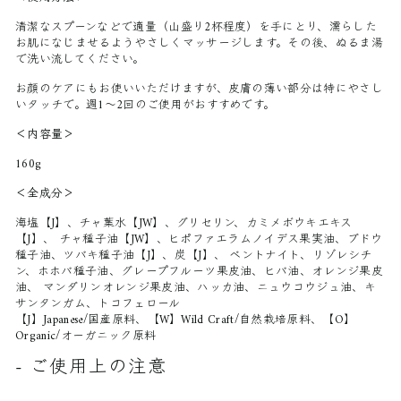
清潔なスプーンなどで適量（山盛り2杯程度）を手にとり、濡らした
お肌になじませるようやさしくマッサージします。その後、ぬるま湯
で洗い流してください。
お顔のケアにもお使いいただけますが、皮膚の薄い部分は特にやさし
いタッチで。週1〜2回のご使用がおすすめです。
＜内容量＞
160g
＜全成分＞
海塩【J】、チャ葉水【JW】、グリセリン、カミメボウキエキス
【J】、 チャ種子油【JW】、ヒポファエラムノイデス果実油、ブドウ
種子油、ツバキ種子油【J】、炭【J】、 ベントナイト、リゾレシチ
ン、ホホバ種子油、グレープフルーツ果皮油、ヒバ油、オレンジ果皮
油、 マンダリンオレンジ果皮油、ハッカ油、ニュウコウジュ油、キ
サンタンガム、トコフェロール
【J】Japanese/国産原料、【W】Wild Craft/自然栽培原料、【O】
Organic/オーガニック原料
- ご使用上の注意