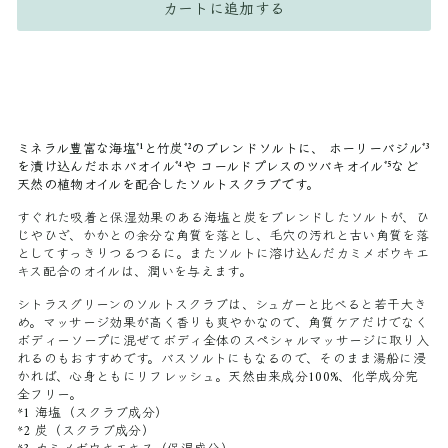
カートに追加する
ミネラル豊富な海塩
と竹炭
のブレンドソルトに、 ホーリーバジル
*1
*2
*3
を漬け込んだホホバオイル
や コールドプレスのツバキオイル
など
*4
*5
天然の植物オイルを配合したソルトスクラブです。
すぐれた吸着と保湿効果のある海塩と炭をブレンドしたソルトが、ひ
じやひざ、かかとの余分な角質を落とし、毛穴の汚れと古い角質を落
としてすっきりつるつるに。またソルトに溶け込んだカミメボウキエ
キス配合のオイルは、潤いを与えます。
シトラスグリーンのソルトスクラブは、シュガーと比べると若干大き
め。マッサージ効果が高く香りも爽やかなので、角質ケアだけでなく
ボディーソープに混ぜてボディ全体のスペシャルマッサージに取り入
れるのもおすすめです。バスソルトにもなるので、そのまま湯船に浸
かれば、心身ともにリフレッシュ。天然由来成分
100%
、化学成分完
全フリー。
*1
海塩（スクラブ成分）
*2
炭（スクラブ成分）