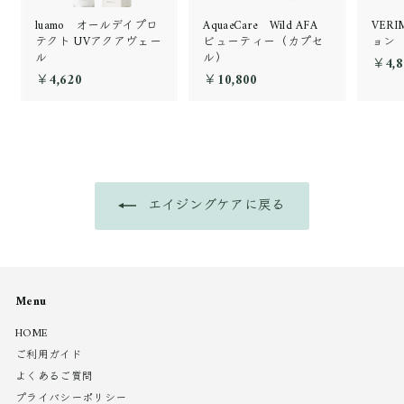
luamo オールデイプロ
AquaeCare Wild AFA
VER
テクト UVアクアヴェー
ビューティー（カプセ
ョン
ル
ル）
￥4,8
￥4,620
￥
￥10,800
￥
4
1
,
0
6
,
2
8
0
0
0
エイジングケアに戻る
Menu
HOME
ご利用ガイド
よくあるご質問
プライバシーポリシー