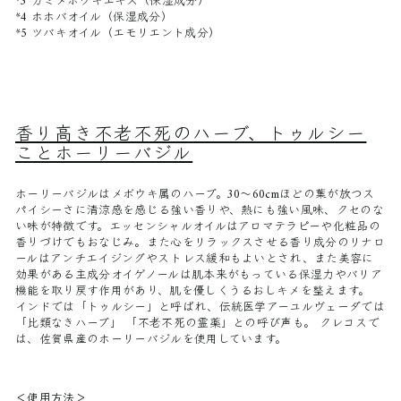
*3
カミメボウキエキス（保湿成分）
*4
ホホバオイル（保湿成分）
*5
ツバキオイル（エモリエント成分）
香り高き不老不死のハーブ、トゥルシー
ことホーリーバジル
ホーリーバジルはメボウキ属のハーブ。30〜60cmほどの葉が放つス
パイシーさに清涼感を感じる強い香りや、熱にも強い風味、クセのな
い味が特徴です。エッセンシャルオイルはアロマテラピーや化粧品の
香りづけでもおなじみ。また心をリラックスさせる香り成分のリナロ
ールはアンチエイジングやストレス緩和もよいとされ、また美容に
効果がある主成分オイゲノールは肌本来がもっている保湿力やバリア
機能を取り戻す作用があり、肌を優しくうるおしキメを整えます。
インドでは「トゥルシー」と呼ばれ、伝統医学アーユルヴェーダでは
「比類なきハーブ」 「不老不死の霊薬」との呼び声も。 クレコスで
は、佐賀県産のホーリーバジルを使用しています。
＜使用方法＞