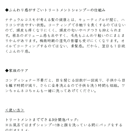
◆ふんわり感がすごいトリートメントシャンプーの仕組み
ナチュラルコスモが考える髪の健康とは、キューティクルが閉じ、ハ
リコシが出やすい状態。コーティングで手触りを良くするのではない
ので、頭皮も痒くなりにくく、頭皮の匂いやベタつきも抑えられま
す。根本のボリューム感も出やすく、毛先もふんわり軽いのにまとま
りかんがあります。梅雨時期の湿気の影響も受けにくくなります。オ
イルでコーティングするのではない、素髪感。だから、翌日も１日続
くふんわり感。
◆家族のケア
コンディショナー不要だと、目を閉じる回数が一回減り、子供から目
を離す時間が減り、さらに全身洗えるので子供を洗う時間も短縮。ワ
ンちゃんネコちゃんも一緒に洗ってあげてください。
＜使い方＞
トリートメントまでできる
3分間泡パック:
※お風呂ではまずシャンプー!体と顔を洗っている間にパックをする
のがオススメ。