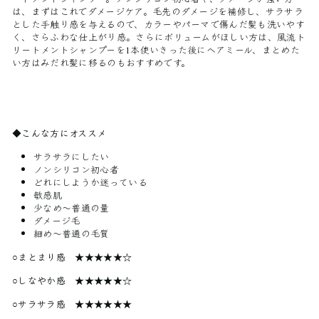
は、まずはこれでダメージケア。毛先のダメージを補修し、サラサラ
とした手触り感を与えるので、カラーやパーマで傷んだ髪も洗いやす
く、さらふわな仕上がり感。さらにボリュームがほしい方は、風流ト
リートメントシャンプーを1本使いきった後にヘアミール、まとめた
い方はみだれ髪に移るのもおすすめです。
◆こんな方にオススメ
サラサラにしたい
ノンシリコン初心者
どれにしようか迷っている
敏感肌
少なめ～普通の量
ダメージ毛
細め～普通の毛質
○まとまり感
★
★
★
★★☆
○しなやか感
★
★
★
★★☆
○サラサラ感
★
★
★
★★★