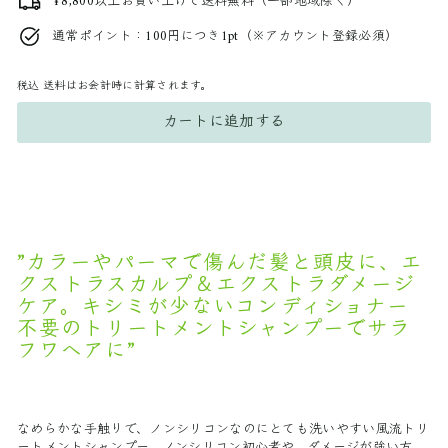
¥8,800以上お買い上げで送料無料（一部地域除く）
通常ポイント：100円につき1pt（※アカウント登録必須）
税込
送料はお会計時に計算されます。
カートに追加する
”
カラーやパーマで傷んだ髪と頭皮に、エ
クストラスカルプ＆エクストラダメージ
ケア。キシミが少ないコンディショナー
不要のトリートメントシャンプーでサラ
フワヘアに
”
なめらかな手触りで、ノンシリコンなのにとても洗いやすい風流トリ
ートメントシャンプー。ノンシリコン初心者や、ダメージが強い方