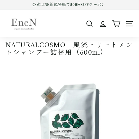
コ
公式LINE新規登録で500円OFFクーポン
ン
Pause
テ
E
slideshow
ン
n
ツ
SEARCH
SIT
e
を
ス
N
キ
NATURALCOSMO 風流トリートメン
o
ッ
トシャンプー詰替用（600ml）
プ
n
す
l
る
i
n
e
s
h
o
p