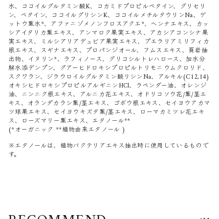
水、ココイルグルタミン酸K、コカミドプロピルベタイン、グリセリ
ン、べタイン、ココイルグリシンK、ココイルメチルタウリンNa、ゲ
ットウ葉水*、アファニゾメノンフロスアクエ*、ヘンナエキス、カッ
シアイタリカ葉エキス、アンマロク果実エキス、アカシアコンシナ果
実エキス、ミルシアリアデュビア果実エキス、プエラリアミリフィカ
根エキス、スギナエキス、プロパンジオール、フムスエキス、頁岩抽
出物、イヌリン*、ラフィノース、グリコシルトレハロース、加水分
解水添デンプン、グアーヒドロキシプロピルトリモニウムクロリド、
スクワラン、ジラウロイルグルタミン酸リシンNa、アルキル(C12,14)
オキシヒドロキシプロピルアルギニンHCl、ラベンダー油、オレンジ
油、ニンニク根エキス、アルニカ花エキス、オドリコソウ花/葉/茎エ
キス、オランダカラシ葉/茎エキス、ゴボウ根エキス、セイヨウアカマ
ツ球果エキス、セイヨウキズタ葉/茎エキス、ローマカミツレ花エキ
ス、ローズマリー葉エキス、エタノール**
(*オーガニック **植物由来エタノール )
※エタノールは、植物バクテリアエキス抽出時に使用しているもので
す。