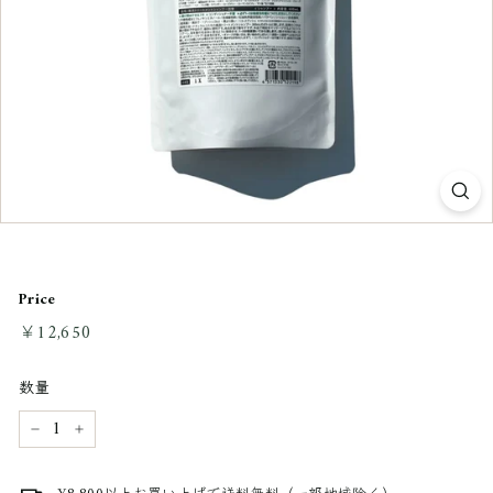
Price
通
￥12,650
￥12,650
常
料
数量
金
−
+