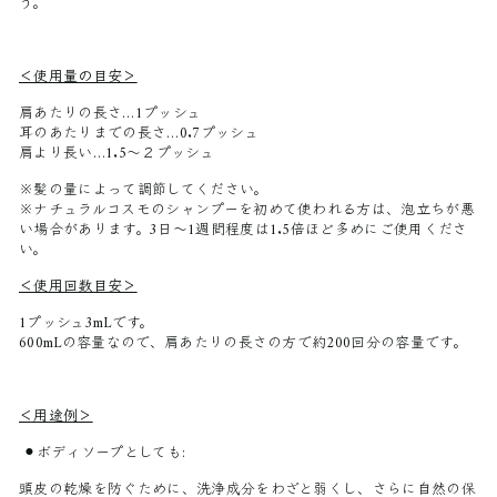
う。
＜使用量の目安＞
肩あたりの長さ…1プッシュ
耳のあたりまでの長さ…0.7プッシュ
肩より長い…1.5〜２プッシュ
※髪の量によって調節してください。
※ナチュラルコスモのシャンプーを初めて使われる方は、泡立ちが悪
い場合があります。3日～1週間程度は1.5倍ほど多めにご使用くださ
い。
＜使用回数目安＞
1プッシュ3mLです。
600mLの容量なので、肩あたりの長さの方で約200回分の容量です。
＜用途例＞
⚫︎ボディソープとしても:
頭皮の乾燥を防ぐために、洗浄成分をわざと弱くし、さらに自然の保