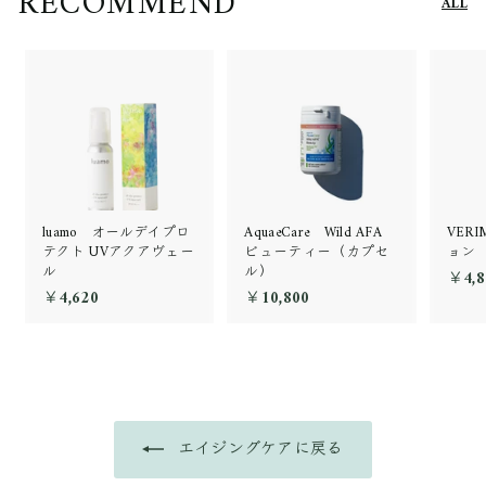
RECOMMEND
ALL
luamo オールデイプロ
AquaeCare Wild AFA
VER
テクト UVアクアヴェー
ビューティー（カプセ
ョン
ル
ル）
￥4,8
￥4,620
￥
￥10,800
￥
4
1
,
0
6
,
2
8
0
0
0
エイジングケアに戻る