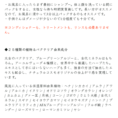
・お風呂に入ったらまず最初にシャンプー。体と顔を洗っている間に
パックをすると、女性なら待ち時間実質無しです。長い方がオススメ
なので、お風呂に浸かって3分以上パックするのもオススメです。
・子供さんはダメージが少ないので1分程度でも十分です。
※コンディショナーも、トリートメントも、リンスも必要ありませ
ん。
◆
２５種類の植物＆バクテリア由来成分
太古のバクテリア、ブルーグリーンアルジーと、古代ミネラルはもち
ろん。アーユルヴェーダ４種類と、世界中から厳選したハーブたち。
エキスとして手にはいらないハーブも多く、独自の方法で抽出したエ
キスも配合し、ナチュラルコスモオリジナルの仕上がり感を実現して
います。
風流に入っている保湿原料由来植物：ヘナ / シカカイ / アムラ / アワ
ル / アルニカ / イヌリン / オドリコソウ / オランダカラシ / オレンジ
/ カムカム / グァー豆 / 月桃 / コーン / ゴボウ / さとう大根 / 古代ミ
ネラル / スギナ / セイヨウアカマツ / セイヨウキズタ / ニンニク / プ
エラリアミリフィカ / AFAブルーグリーンアルジー / フルボ酸 / ラベ
ンダー / ローズマリー / ローマンカミツレ / ヤシ