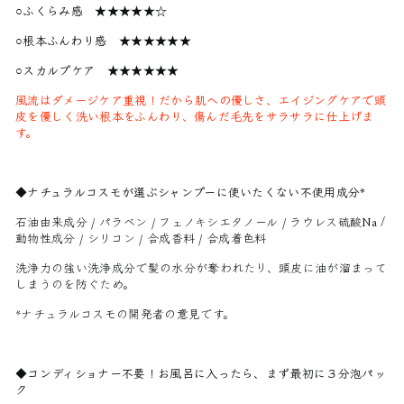
○ふくらみ感
★
★
★
★★☆
○根本ふんわり感
★
★
★
★★★
○スカルプケア
★
★
★
★★★
風流はダメージケア重視！だから肌への優しさ、エイジングケアで頭
皮を優しく洗い根本をふんわり、傷んだ毛先をサラサラに仕上げま
す。
◆ナチュラルコスモが選ぶシャンプーに使いたくない不使用成分*
石油由来成分 / パラベン / フェノキシエタノール / ラウレス硫酸Na /
動物性成分 / シリコン / 合成香料 / 合成着色料
洗浄力の強い洗浄成分で髪の水分が奪われたり、頭皮に油が溜まって
しまうのを防ぐため。
*ナチュラルコスモの開発者の意見です。
◆コンディショナー不要！お風呂に入ったら、まず最初に３分泡パッ
ク