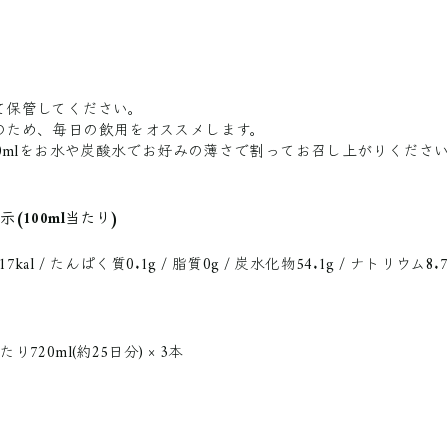
て保管してください。
のため、毎日の飲用をオススメします。
40mlをお水や炭酸水でお好みの薄さで割ってお召し上がりくださ
(100ml当たり)
kal / たんぱく質0.1g / 脂質0g / 炭水化物54.1g / ナトリウム8.
720ml(約25日分) × 3本