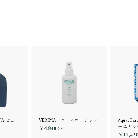
 AFA ビュー
VERIMA ローズローション
AquaeCa
）
ーエナジ
￥4,840
￥
から
￥12,42
4