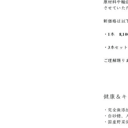
原材料や輸
させていた
新価格は以
・1本 8,10
・3本セット 
ご理解賜り
健康＆キ
・完全無添
・白砂糖、
・国産野菜