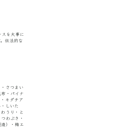
ンスを大事に
す。伝法的な
も・さつまい
昆布・パイナ
く・キダチア
ん・しいた
くわうり・と
・つわぶき・
製造）・梅エ