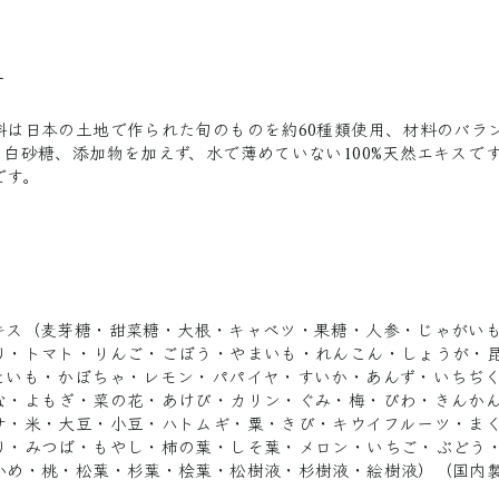
ー
料は日本の土地で作られた旬のものを約60種類使用、材料のバラ
。白砂糖、添加物を加えず、水で薄めていない100%天然エキスで
です。
キス（麦芽糖・甜菜糖・大根・キャベツ・果糖・人参・じゃがい
り・トマト・りんご・ごぼう・やまいも・れんこん・しょうが・
といも・かぼちゃ・レモン・パパイヤ・すいか・あんず・いちぢ
な・よもぎ・菜の花・あけび・カリン・ぐみ・梅・びわ・きんか
サ・米・大豆・小豆・ハトムギ・粟・きび・キウイフルーツ・ま
り・みつば・もやし・柿の葉・しそ葉・メロン・いちご・ぶどう
かめ・桃・松葉・杉葉・桧葉・松樹液・杉樹液・絵樹液）（国内