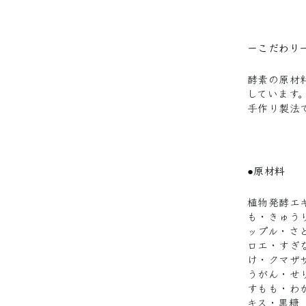
ーこだわり
酵素の原材
しています
手作り製法
●原材料
植物発酵エ
も・きゅう
ップル・さ
ロエ・すぎ
け・クマザ
うがん・せ
すもも・わ
キス・黒糖