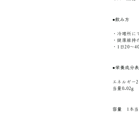
●飲み方
・冷暗所に
・健康維持
・1日20〜
●栄養成分表示
エネルギー217
当量0.02g
容量
1本当たり