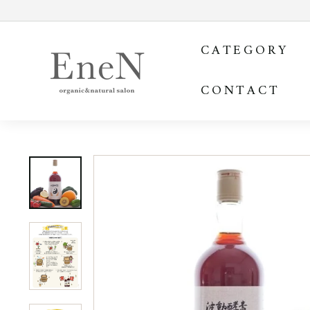
コ
ン
E
テ
CATEGORY
ン
n
ツ
e
を
CONTACT
N
ス
o
キ
ッ
n
プ
l
す
i
る
n
e
s
h
o
p