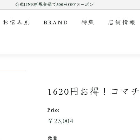
公式LINE新規登録で500円OFFクーポン
Pause
slideshow
お悩み別
BRAND
特集
店舗情報
1620円お得！コマ
Price
￥23,004
￥23,004
通
常
料
数量
金