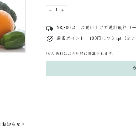
−
+
¥8,800以上お買い上げで送料無料（
通常ポイント：100円につき1pt（※
税込
送料はお会計時に計算されます。
のお知らせ＞