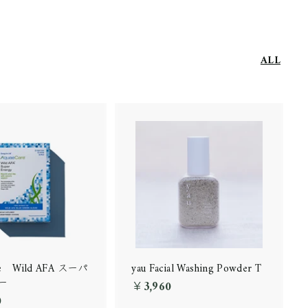
ALL
re Wild AFA スーパ
yau Facial Washing Powder T
ー
￥3,960
￥
0
￥
3