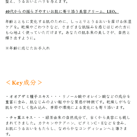
整え、うるおいとハリを与えます。
40代からの揺らぎやすいお肌に寄り添う美容クリーム、LEO。
年齢とともに変化する肌のために、しっとりとうるおいを届ける保湿
ケアを。乾燥やごわつきなど、さまざまな肌悩みを感じはじめた方に
も心地よく使っていただけます。あなたの肌本来の美しさが、自然と
輝き出すように。
※年齢に応じたお手入れ
＜Key成分＞
・オオアザミ種子エキス
・・・
リノール酸やオレイン酸などの成分を
豊富に含み、肌なじみのよい軽やかな質感が特徴です。乾燥しがちな
肌をやさしく包み込み、季節や環境による変化にも寄り添います。
・チャ葉エキス
・・・
緑茶由来の自然成分で、古くから美容にも親し
まれてきました。
カテキンやテアニン、ビタミンC・Eなどを含み、
お肌にうるおいをもたらし、なめらかなコンディションへと導きま
す。