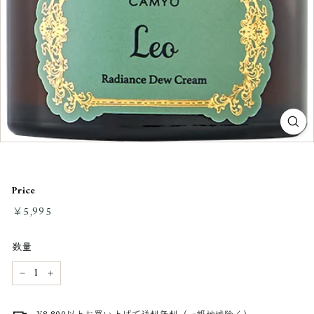
Price
通
￥5,995
￥5,995
常
料
数量
金
−
+