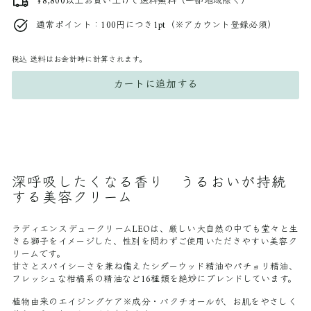
¥8,800以上お買い上げで送料無料（一部地域除く）
通常ポイント：100円につき1pt（※アカウント登録必須）
税込
送料はお会計時に計算されます。
カートに追加する
深呼吸したくなる香り
うるおいが持続
する美容クリーム
ラディエンスデュークリームLEOは、厳しい大自然の中でも堂々と生
きる獅子をイメージした、性別を問わずご使用いただきやすい美容ク
リームです。
甘さとスパイシーさを兼ね備えたシダーウッド精油やパチョリ精油、
フレッシュな柑橘系の精油など16種類を絶妙にブレンドしています。
植物由来のエイジングケア※成分・バクチオールが、お肌をやさしく