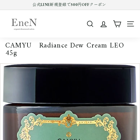
コ
公式LINE新規登録で500円OFFクーポン
ン
Pause
テ
E
slideshow
ン
n
ツ
SEARCH
SIT
e
を
ス
N
キ
CAMYU Radiance Dew Cream LEO
o
ッ
45g
プ
n
す
l
る
i
n
e
s
h
o
p