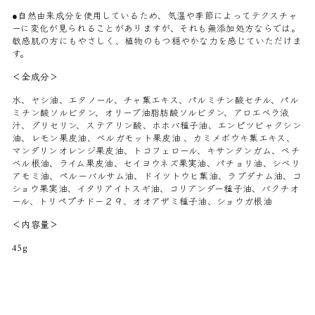
●自然由来成分を使用しているため、気温や季節によってテクスチャ
ーに変化が見られることがありますが、それも無添加処方ならでは。
敏感肌の方にもやさしく、植物のもつ穏やかな力を感じていただけま
す。
＜全成分＞
水、ヤシ油、エタノール、チャ葉エキス、パルミチン酸セチル、パル
ミチン酸ソルビタン、オリーブ油脂肪酸ソルビタン、アロエベラ液
汁、グリセリン、ステアリン酸、ホホバ種子油、エンピツビャクシン
油、レモン果皮油、ベルガモット果皮油 、カミメボウキ葉エキス、
マンダリンオレンジ果皮油、トコフェロール、キサンタンガム、ベチ
ベル根油、ライム果皮油、セイヨウネズ果実油、パチョリ油、シベリ
アモミ油、ペルーバルサム油、ドイツトウヒ葉油、ラブダナム油、コ
ショウ果実油、イタリアイトスギ油、コリアンダー種子油、バクチオ
ール、トリペプチド－２９、オオアザミ種子油、ショウガ根油
＜内容量＞
45g