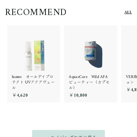
RECOMMEND
ALL
luamo オールデイプロ
AquaeCare Wild AFA
VER
テクト UVアクアヴェー
ビューティー（カプセ
ョン
ル
ル）
￥4,8
￥4,620
￥
￥10,800
￥
4
1
,
0
6
,
2
8
0
0
0