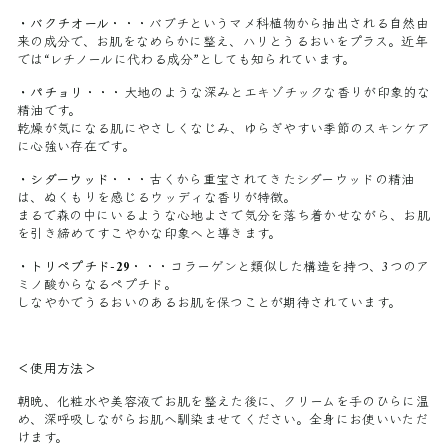
・バクチオール
・・・
バブチというマメ科植物から抽出される自然由
来の成分で、お肌をなめらかに整え、ハリとうるおいをプラス。近年
では“レチノールに代わる成分”としても知られています。
・パチョリ
・・・
大地のような深みとエキゾチックな香りが印象的な
精油です。
乾燥が気になる肌にやさしくなじみ、ゆらぎやすい季節のスキンケア
に心強い存在です。
・シダーウッド
・・・
古くから重宝されてきたシダーウッドの精油
は、ぬくもりを感じるウッディな香りが特徴。
まるで森の中にいるような心地よさで気分を落ち着かせながら、お肌
を引き締めてすこやかな印象へと導きます。
・トリペプチド-29
・・・
コラーゲンと類似した構造を持つ、3つのア
ミノ酸からなるペプチド。
しなやかでうるおいのあるお肌を保つことが期待されています。
＜使用方法＞
朝晩、化粧水や美容液でお肌を整えた後に、クリームを手のひらに温
め、深呼吸しながらお肌へ馴染ませてください。全身にお使いいただ
けます。