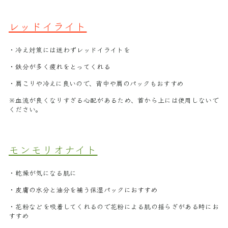
レッドイライト
・冷え対策には迷わずレッドイライトを
・鉄分が多く疲れをとってくれる
・肩こりや冷えに良いので、背中や肩のパックもおすすめ
※血流が良くなりすぎる心配があるため、首から上には使用しないで
ください。
モンモリオナイト
・乾燥が気になる肌に
・皮膚の水分と油分を補う保湿パックにおすすめ
・花粉などを吸着してくれるので花粉による肌の揺らぎがある時にお
すすめ