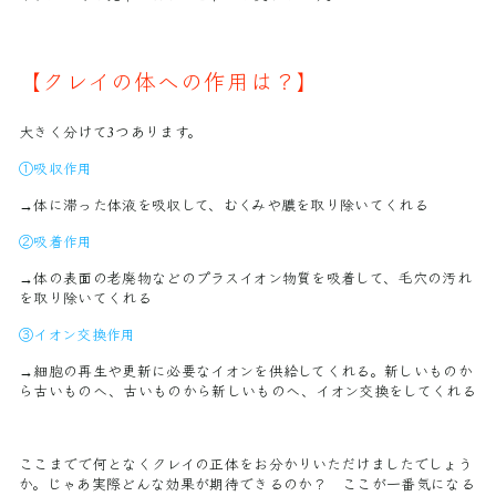
【クレイの体への作用は？】
大きく分けて3つあります。
①吸収作用
→体に滞った体液を吸収して、むくみや膿を取り除いてくれる
②吸着作用
→体の表面の老廃物などのプラスイオン物質を吸着して、毛穴の汚れ
を取り除いてくれる
③イオン交換作用
→細胞の再生や更新に必要なイオンを供給してくれる。新しいものか
ら古いものへ、古いものから新しいものへ、イオン交換をしてくれる
ここまでで何となくクレイの正体をお分かりいただけましたでしょう
か。じゃあ実際どんな効果が期待できるのか？ ここが一番気になる