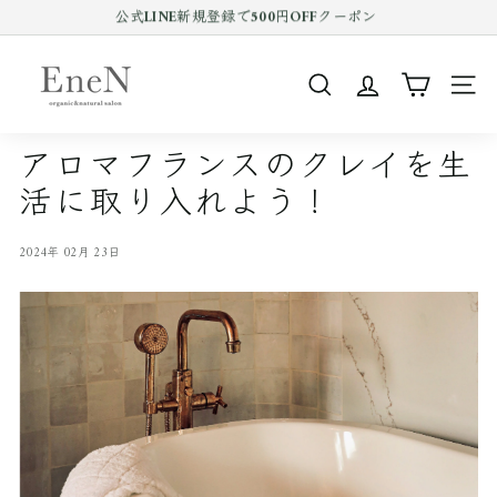
コ
公式LINE新規登録で500円OFFクーポン
ン
Pause
テ
E
slideshow
ン
n
ツ
SEARCH
SIT
e
を
ス
N
キ
アロマフランスのクレイを生
o
ッ
活に取り入れよう！
プ
n
す
l
る
i
2024年 02月 23日
n
e
s
h
o
p