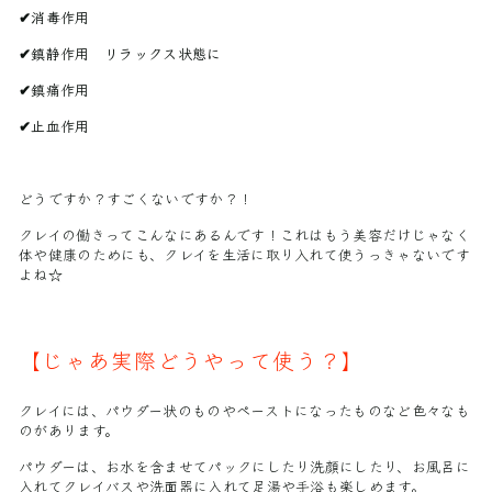
✔︎消毒作用
✔︎鎮静作用 リラックス状態に
✔︎鎮痛作用
✔︎止血作用
どうですか？すごくないですか？！
クレイの働きってこんなにあるんです！これはもう美容だけじゃなく
体や健康のためにも、クレイを生活に取り入れて使うっきゃないです
よね☆
【じゃあ実際どうやって使う？】
クレイには、パウダー状のものやペーストになったものなど色々なも
のがあります。
パウダーは、お水を含ませてパックにしたり洗顔にしたり、お風呂に
入れてクレイバスや洗面器に入れて足湯や手浴も楽しめます。