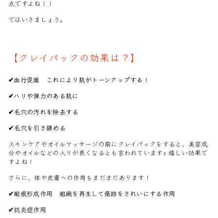
点ですよね！！
ではいきましょう。
【クレイパックの効果は？】
✔︎血行促進 これにより肌がトーンアップする！
✔︎ハリや弾力のある肌に
✔︎毛穴の汚れを除去する
✔︎毛穴を引き締める
スキンケアやオイルマッサージの前にクレイパックをすると、美容成
分やオイルなどの入りが良くなるとも言われています♪ 嬉しい効果で
すよね！
さらに、体や皮膚への作用もまだまだあります！
✔︎瘢痕形成作用 組織を再生して傷跡をきれいにする作用
✔︎抗炎症作用