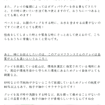
また、クレイの種類によってはボディパウダーを作る事もできたり
と、その時に使いたい方法で色々使えますので、おうちに一つあると
とても楽しめます！
ペーストは、お顔のパックをする時に、お水を含ませる必要がないの
ですぐに使えてとても便利！
怪我をしてしまった時とか緊急な時にさっと出して使えるので、こち
らもおうちに常備しておくと安心です。
あと、特にお伝えしたいのは、このアロマフランスさんのクレイは品
質がとても高いというところ！
クレイを採掘している鉱山は、
環境保護区に指定されている場所にあ
り、周辺が
環境汚染から守られた環境にあるためクレイ自体がとても
綺麗な上、
砂利などの不純物が少ないところで採掘しているためクレイの純度が
80％以上もあり、粒子が細かくサラサラなのです！
クレイを流す時や洗顔をする時など、肌を擦って痛めることがないの
はこの品質の良さ、粒子の細かさが素晴らしいからなんですね☆